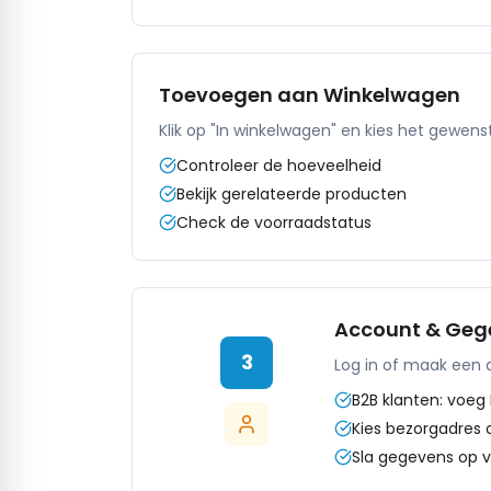
Toevoegen aan Winkelwagen
Klik op "In winkelwagen" en kies het gewens
Controleer de hoeveelheid
Bekijk gerelateerde producten
Check de voorraadstatus
Account & Geg
3
Log in of maak een 
B2B klanten: voe
Kies bezorgadres 
Sla gegevens op v