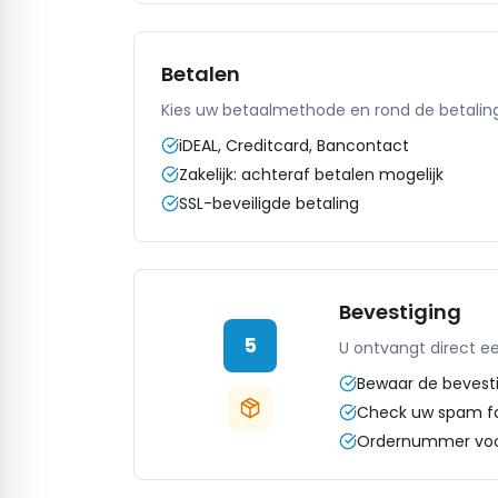
Betalen
Kies uw betaalmethode en rond de betaling 
iDEAL, Creditcard, Bancontact
Zakelijk: achteraf betalen mogelijk
SSL-beveiligde betaling
Bevestiging
5
U ontvangt direct e
Bewaar de bevest
Check uw spam fo
Ordernummer voo