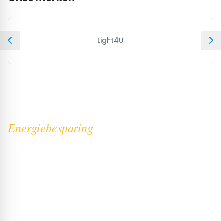
Light4U
Energiebesparing
LED verlichting bedrijven: dit zijn de vijf
voordelen
LED verlichting heeft veel voordelen. Dit zijn de belangrijkste
vijf opgesomd:
1
.
LED verlichting verlaagt de energierekening;