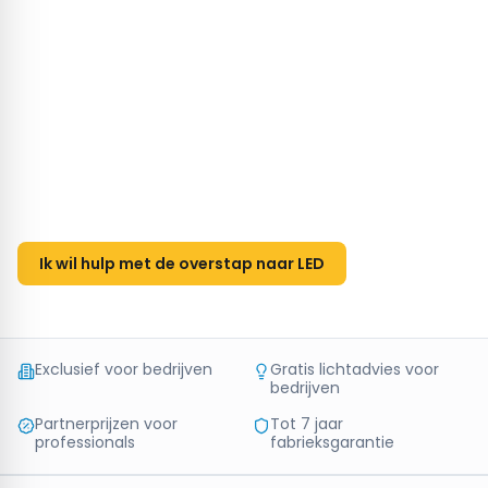
2
.
Met LED kan je tot wel 90% besparen per lamp in
vergelijking met gloeilampen;
3
.
LED lampen hebben een lange levensduur en kunnen tot
wel 25 à 50 keer langer mee dan zijn voorgangers;
4
.
LED wordt minder warm dan gloeilampen en verbruikt
daardoor een stuk minder energie;
5
.
In sommige situaties is subsidie mogelijk voor de overstap
naar LED verlichting;
Ik wil hulp met de overstap naar LED
Exclusief voor bedrijven
Gratis lichtadvies voor
bedrijven
Partnerprijzen voor
Tot 7 jaar
professionals
fabrieksgarantie