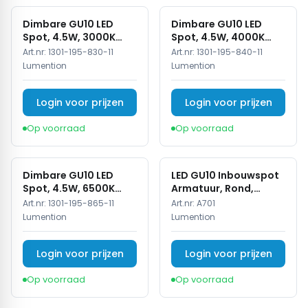
Dimbare GU10 LED
Dimbare GU10 LED
Spot, 4.5W, 3000K
Spot, 4.5W, 4000K
Warm Wit, IP20
Neutraal Wit, IP20
Art.nr:
1301-195-830-11
Art.nr:
1301-195-840-11
Lumention
Lumention
Login voor prijzen
Login voor prijzen
Op voorraad
Op voorraad
Dimbare GU10 LED
LED GU10 Inbouwspot
Spot, 4.5W, 6500K
Armatuur, Rond,
Koud Wit, IP20
Kantelbaar, IP20, Wit
Art.nr:
1301-195-865-11
Art.nr:
A701
Lumention
Lumention
Login voor prijzen
Login voor prijzen
Op voorraad
Op voorraad