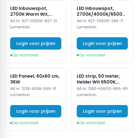
LED Inbouwspot,
LED Inbouwspot,
2700K Warm Wit,
2700K/4000K/6500K,
Rond, Zwart, Dimbaar,
Dimbaar, Wit, IP44
Art.nr:
927-D2506-827-31
Art.nr:
927-D2506-246-11
IP44
Lumention
Lumention
Login voor prijzen
Login voor prijzen
Op voorraad
Op voorraad
LED Paneel, 60x60 cm,
LED strip, 50 meter,
36W
Helder Wit 6500K,
COB, High Voltage,
Art.nr:
1228-6638-346-10
Art.nr:
1383-H26012-865-65
220V, IP65
Lumention
Lumention
Login voor prijzen
Login voor prijzen
Op voorraad
Op voorraad