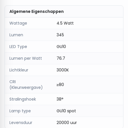
De ideale keuze voor wie comfort en besparing wil
Algemene Eigenschappen
samenbrengen in huiselijke of commerciële
omgevingen.
Wattage
4.5 Watt
Bestel vandaag nog en ervaar het comfort van
Lumen
345
sfeervol, zuinig licht!
LED Type
GU10
Lumen per Watt
76.7
Lichtkleur
3000K
CRI
≥80
(Kleurweergave)
Stralingshoek
38°
Lamp type
GU10 spot
Levensduur
20000 uur