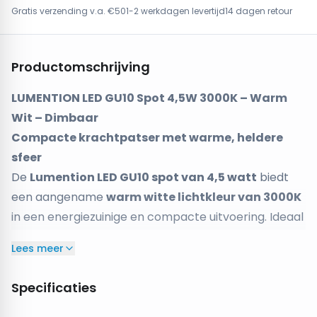
Gratis verzending v.a. €50
1-2 werkdagen levertijd
14 dagen retour
Productomschrijving
LUMENTION LED GU10 Spot 4,5W 3000K – Warm
Wit – Dimbaar
Compacte krachtpatser met warme, heldere
sfeer
De
Lumention LED GU10 spot van 4,5 watt
biedt
een aangename
warm witte lichtkleur van 3000K
in een energiezuinige en compacte uitvoering. Ideaal
voor wie een combinatie zoekt van sfeervolle
Lees meer
verlichting en subtiele helderheid, perfect voor
woonkamers, keukens, gangen of slaapkamers. De
Specificaties
dimbare functie
geeft je de vrijheid om de
lichtsterkte aan te passen aan elk moment.