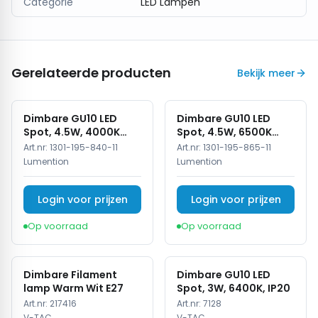
Categorie
LED Lampen
Gerelateerde producten
Bekijk meer
Dimbare GU10 LED
Dimbare GU10 LED
Spot, 4.5W, 4000K
Spot, 4.5W, 6500K
Neutraal Wit, IP20
Koud Wit, IP20
Art.nr:
1301-195-840-11
Art.nr:
1301-195-865-11
Lumention
Lumention
Login voor prijzen
Login voor prijzen
Op voorraad
Op voorraad
Dimbare Filament
Dimbare GU10 LED
lamp Warm Wit E27
Spot, 3W, 6400K, IP20
Art.nr:
217416
Art.nr:
7128
V-TAC
V-TAC