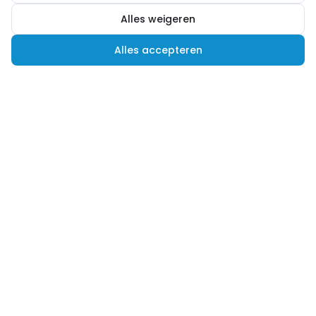
Alles weigeren
Alles accepteren
Hulp nodig?
Advies nodig of een andere vraag? Wij helpen je
graag verder! Je kunt ons op verschillende
manieren bereiken.