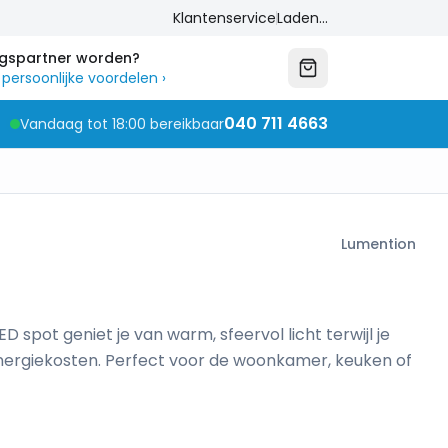
Klantenservice
Laden...
ngspartner worden?
 persoonlijke voordelen
›
040 711 4663
Vandaag tot 18:00 bereikbaar
Lumention
 spot geniet je van warm, sfeervol licht terwijl je
nergiekosten. Perfect voor de woonkamer, keuken of