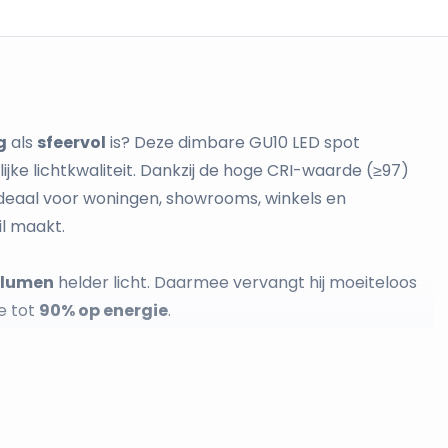
g
als
sfeervol
is? Deze dimbare GU10 LED spot
jke lichtkwaliteit. Dankzij de hoge CRI-waarde (≥97)
eaal voor woningen, showrooms, winkels en
l maakt.
 lumen
helder licht. Daarmee vervangt hij moeiteloos
e tot
90% op energie
.
arm wit)
creëer je een gezellige en ontspannen sfeer.
f op de gewenste ambiance – van functioneel tot intiem.