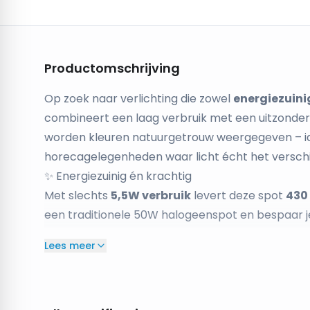
Productomschrijving
Op zoek naar verlichting die zowel
energiezuini
combineert een laag verbruik met een uitzonderli
worden kleuren natuurgetrouw weergegeven – id
horecagelegenheden waar licht écht het verschi
✨ Energiezuinig én krachtig
Met slechts
5,5W verbruik
levert deze spot
430
een traditionele 50W halogeenspot en bespaar j
🌙 Warm en sfeervol licht
Lees meer
Met een kleurtemperatuur van
2700K (extra w
Dankzij de dimfunctie stel je het licht precies a
🎨 Perfecte kleurweergave (CRI ≥97)