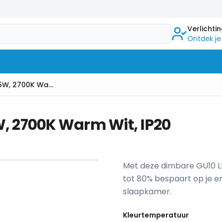
Verlichti
Ontdek je
Dimbare GU10 LED Spot, 5,5W, 2700K Warm Wit, IP20
W, 2700K Warm Wit, IP20
1
/
3
Met deze dimbare GU10 LED
tot 80% bespaart op je e
slaapkamer.
Kleurtemperatuur