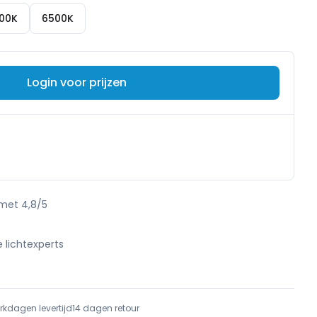
00K
6500K
Login voor prijzen
 met 4,8/5
e lichtexperts
e
rkdagen levertijd
14 dagen retour