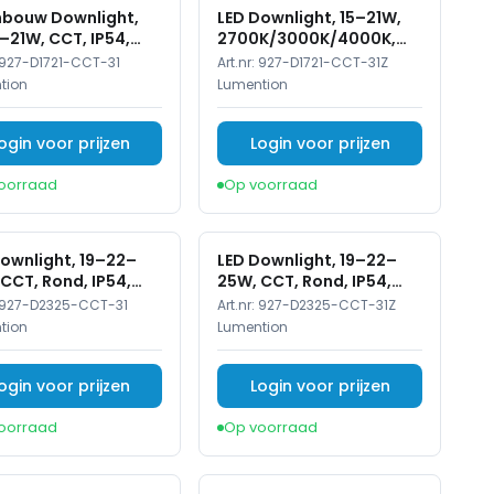
Inbouw Downlight,
LED Downlight, 15–21W,
–21W, CCT, IP54,
2700K/3000K/4000K,
t
Dimbaar, Ø150mm,
927-D1721-CCT-31
Art.nr:
927-D1721-CCT-31Z
Zwart
tion
Lumention
ogin voor prijzen
Login voor prijzen
oorraad
Op voorraad
ownlight, 19–22–
LED Downlight, 19–22–
CCT, Rond, IP54,
25W, CCT, Rond, IP54,
aar, Zwart
Dimbaar, Zwart
927-D2325-CCT-31
Art.nr:
927-D2325-CCT-31Z
tion
Lumention
ogin voor prijzen
Login voor prijzen
oorraad
Op voorraad