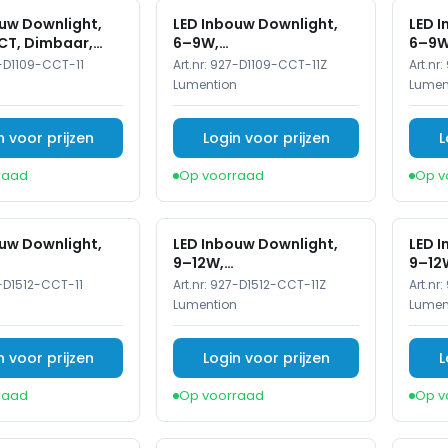
uw Downlight,
LED Inbouw Downlight,
LED 
CT, Dimbaar,
6–9W,
6–9W
t
2700K/3000K/4000K,
2700
-D1109-CCT-11
Art.nr:
927-D1109-CCT-11Z
Art.nr:
Dimbaar, Rond, IP54, Wit,
Dimba
n
Lumention
Lumen
Zwart Reflector
Zwar
Refle
n voor prijzen
Login voor prijzen
L
raad
Op voorraad
Op v
uw Downlight,
LED Inbouw Downlight,
LED 
9–12W,
9–12
000K/4000K,
2700K/3000K/4000K,
2700
-D1512-CCT-11
Art.nr:
927-D1512-CCT-11Z
Art.nr:
 Rond, IP54, Wit,
Dimbaar, Rond, IP54, Wit,
Dimba
n
Lumention
Lumen
m Reflector
Zwart Reflector
Zwar
Refle
n voor prijzen
Login voor prijzen
L
raad
Op voorraad
Op v