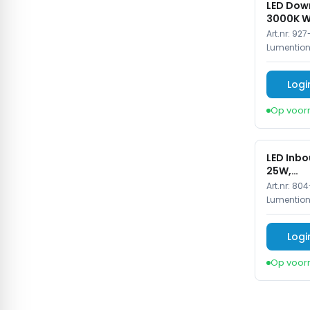
LED Down
25 Watt
3000K W
1
IP20, Wi
Art.nr:
927
3 Watt
1
Lumentio
2x3 Watt
1
Logi
3x3 Watt
1
Op voor
5x3
1
10x3 Watt
1
LED Inbo
25W,
3000K/4
Art.nr:
804
IP20, Ø
Lumentio
Logi
Op voor