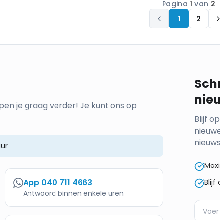
Pagina
1
van
2
1
2
Schr
nie
pen je graag verder! Je kunt ons op
Blijf 
nieuwe
nieuws
ur
Maxi
App
040 711 4663
Blij
Antwoord binnen enkele uren