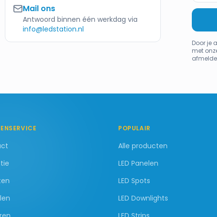
Mail ons
Antwoord binnen één werkdag via
info@ledstation.nl
Door je 
met onz
afmelde
ENSERVICE
POPULAIR
act
Alle producten
tie
LED Panelen
ten
LED Spots
len
LED Downlights
ren
LED Strips