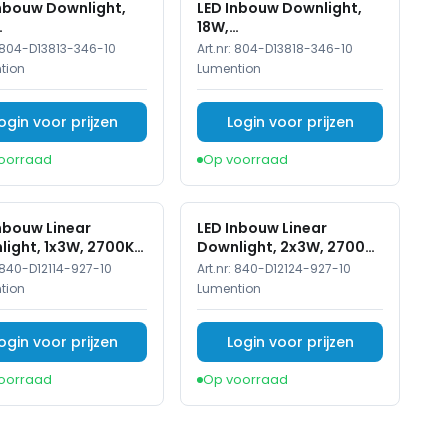
Inbouw Downlight,
LED Inbouw Downlight,
18W,
K/4000K/5700K,
3000K/4000K/5700K,
804-D13813-346-10
Art.nr:
804-D13818-346-10
, Ø145 mm
IP20, Ø172 mm
tion
Lumention
ogin voor prijzen
Login voor prijzen
oorraad
Op voorraad
nbouw Linear
LED Inbouw Linear
ight, 1x3W, 2700K,
Downlight, 2x3W, 2700K,
Wit
840-D12114-927-10
Art.nr:
840-D12124-927-10
tion
Lumention
ogin voor prijzen
Login voor prijzen
oorraad
Op voorraad