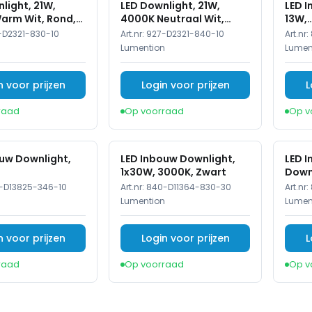
light, 21W,
LED Downlight, 21W,
LED 
arm Wit, Rond,
4000K Neutraal Wit,
13W,
t
Rond, IP20, Wit
3000
-D2321-830-10
Art.nr:
927-D2321-840-10
Art.nr:
IP20
n
Lumention
Lumen
n voor prijzen
Login voor prijzen
L
raad
Op voorraad
Op v
uw Downlight,
LED Inbouw Downlight,
LED I
1x30W, 3000K, Zwart
Downl
000K/5700K,
Wit
-D13825-346-10
Art.nr:
840-D11364-830-30
Art.nr:
228mm
n
Lumention
Lumen
n voor prijzen
Login voor prijzen
L
raad
Op voorraad
Op v