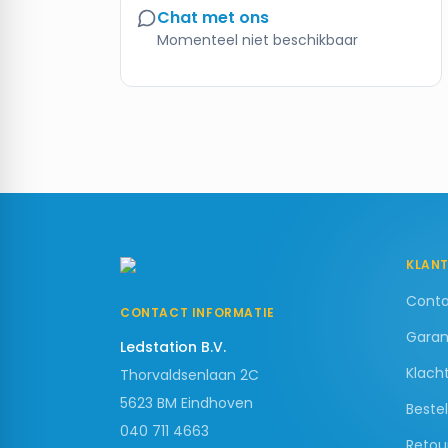
Chat met ons
Momenteel niet beschikbaar
KLANT
Cont
CONTACT INFORMATIE
Garan
Ledstation B.V.
Klach
Thorvaldsenlaan 2C
5623 BM
Eindhoven
Bestel
040 711 4663
Retou