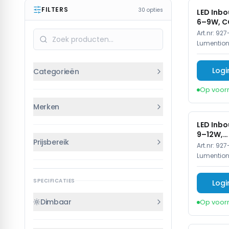
FILTERS
30
opties
LED Inbo
6–9W, C
IP54, Wi
Art.nr:
927
Lumentio
Logi
Categorieën
Op voor
LED Downlights
32
Merken
LED Inbo
Lumention
27
9–12W,
Prijsbereik
2700K/3
Art.nr:
927
V-TAC
5
Dimbaar,
Lumentio
Aluminiu
—
€
€
SPECIFICATIES
Logi
€
0-25
€
25-50
€
50-100
Dimbaar
Op voor
€
100+
Ja
16