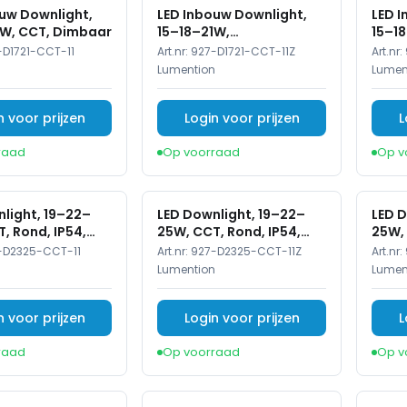
uw Downlight,
LED Inbouw Downlight,
LED 
1W, CCT, Dimbaar
15–18–21W,
15–18
2700K/3000K/4000K,
Zwar
-D1721-CCT-11
Art.nr:
927-D1721-CCT-11Z
Art.nr:
Dimbaar, Rond, IP54, Wit,
n
Lumention
Lumen
Zwart Reflector
n voor prijzen
Login voor prijzen
L
raad
Op voorraad
Op v
light, 19–22–
LED Downlight, 19–22–
LED D
, Rond, IP54,
25W, CCT, Rond, IP54,
25W, 
, Wit
Dimbaar, Wit
Dimb
-D2325-CCT-11
Art.nr:
927-D2325-CCT-11Z
Art.nr:
n
Lumention
Lumen
n voor prijzen
Login voor prijzen
L
raad
Op voorraad
Op v