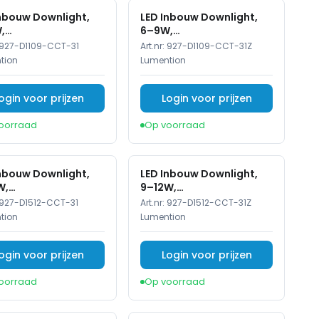
Inbouw Downlight,
LED Inbouw Downlight,
,
6–9W,
K/3000K/4000K,
2700K/3000K/4000K,
927-D1109-CCT-31
Art.nr:
927-D1109-CCT-31Z
ar, Rond, IP54,
Dimbaar, IP54
tion
Lumention
t, Aluminium
ctor
ogin voor prijzen
Login voor prijzen
oorraad
Op voorraad
Inbouw Downlight,
LED Inbouw Downlight,
W,
9–12W,
K/3000K/4000K,
2700K/3000K/4000K,
927-D1512-CCT-31
Art.nr:
927-D1512-CCT-31Z
ar, Rond, IP54,
Dimbaar, Rond, IP54,
tion
Lumention
t, Aluminium
Zwart, Aluminium
ctor
Reflector
ogin voor prijzen
Login voor prijzen
oorraad
Op voorraad