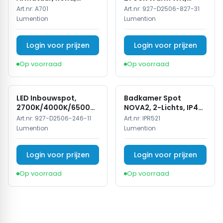
Kantelbaar, IP20, Wit
Rond, Zwart, Dimbaar,
Art.nr:
A701
Art.nr:
927-D2506-827-31
IP44
Lumention
Lumention
Login voor prijzen
Login voor prijzen
Op voorraad
Op voorraad
LED Inbouwspot,
Badkamer Spot
2700K/4000K/6500K,
NOVA2, 2-Lichts, IP44,
Dimbaar, Wit, IP44
Wit
Art.nr:
927-D2506-246-11
Art.nr:
IPR521
Lumention
Lumention
Login voor prijzen
Login voor prijzen
Op voorraad
Op voorraad