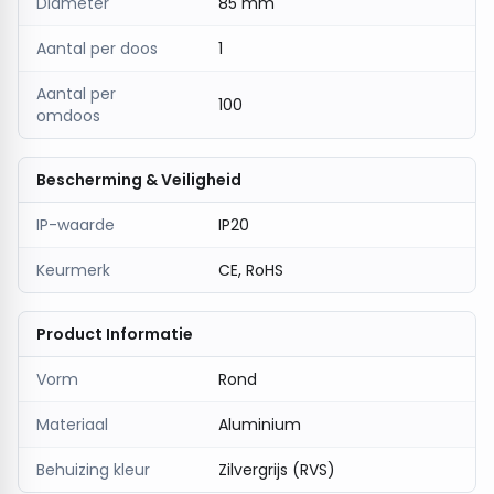
Diameter
85 mm
(droge omgeving), en commerciële ruimtes
Aantal per doos
1
Bestel nu
en geef je interieur een
moderne en luxe
uitstraling
met deze
kantelbare inbouwspot
!
Aantal per
100
omdoos
Bescherming & Veiligheid
IP-waarde
IP20
Keurmerk
CE, RoHS
Product Informatie
Vorm
Rond
Materiaal
Aluminium
Behuizing kleur
Zilvergrijs (RVS)