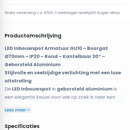
Gratis verzending v.a. €50
1-2 werkdagen levertijd
14 dagen retour
Productomschrijving
LED Inbouwspot Armatuur GU10 – Boorgat
Ø70mm – IP20 – Rond – Kantelbaar 30° –
Geborsteld Aluminium
Stijlvolle en veelzijdige verlichting met een luxe
uitstraling
De
LED Inbouwspot
in
geborsteld aluminium
is
een elegante keuze voor wie op zoek is naar een
verfijnde afwerking. Het armatuur heeft een
Lees meer
boorgat van Ø70mm
, geschikt voor de meeste
standaard inbouwsystemen. Dankzij de
Specificaties
kantelbaarheid van 30°
kun je de lichtstraal