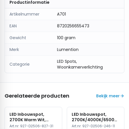
Productinformatie
Artikelnummer
A701
EAN
8720256655473
Gewicht
100 gram
Merk
Lumention
LED Spots,
Categorie
Woonkamerverlichting
Gerelateerde producten
Bekijk meer
LED Inbouwspot,
LED Inbouwspot,
2700K Warm Wit,
2700K/4000K/6500K,
Rond, Zwart, Dimbaar,
Dimbaar, Wit, IP44
Art.nr:
927-D2506-827-31
Art.nr:
927-D2506-246-11