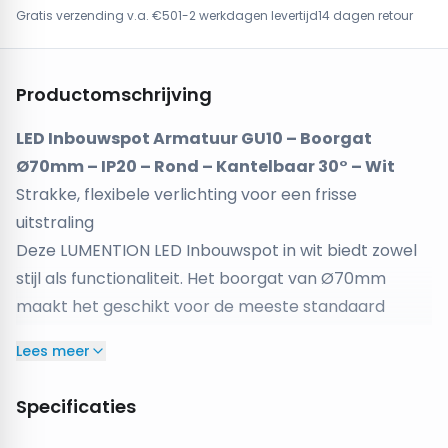
Gratis verzending v.a. €50
1-2 werkdagen levertijd
14 dagen retour
Productomschrijving
LED Inbouwspot Armatuur GU10 – Boorgat
Ø70mm – IP20 – Rond – Kantelbaar 30° – Wit
Strakke, flexibele verlichting voor een frisse
uitstraling
Deze LUMENTION LED Inbouwspot in wit biedt zowel
stijl als functionaliteit. Het boorgat van Ø70mm
maakt het geschikt voor de meeste standaard
inbouwsystemen. Dankzij de kantelbaarheid van 30°
Lees meer
kun je de lichtstraal precies richten waar je het nodig
hebt, ideaal voor accentverlichting of het verlichten
Specificaties
van specifieke objecten in de ruimte. De IP20-
classificatie maakt het armatuur geschikt voor