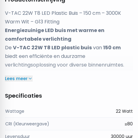
V-TAC 22W T8 LED Plastic Buis – 150 cm – 3000K
Warm Wit – G13 Fitting
Energiezuinige LED buis met warme en
comfortabele verlichting
De
V-TAC 22W T8 LED plastic buis
van
150 cm
biedt een efficiënte en duurzame
verlichtingsoplossing voor diverse binnenruimtes.
Met een
kleurtemperatuur van 3000K
produceert
Lees meer
deze LED buis een
warm wit licht
dat zorgt voor een
aangename en comfortabele sfeer.
Specificaties
Met een lichtopbrengst van
2000 lumen
levert de
buis heldere en gelijkmatige verlichting, ideaal voor
Wattage
22 Watt
zowel functionele als sfeervolle toepassingen. De
CRI (Kleurweergave)
≥80
lamp is uitgerust met een
standaard G13 fitting
,
waardoor hij eenvoudig te installeren is in bestaande
Levensduur
30000 uur