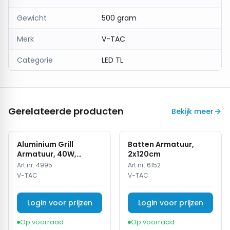
algemene verlichting in woonruimtes
.
Gewicht
500 gram
Merk
V-TAC
Categorie
LED TL
Gerelateerde producten
Bekijk meer
Aluminium Grill
Batten Armatuur,
Armatuur, 40W,
2x120cm
120cm, Wit
Art.nr:
4995
Art.nr:
6152
V-TAC
V-TAC
Login voor prijzen
Login voor prijzen
Op voorraad
Op voorraad