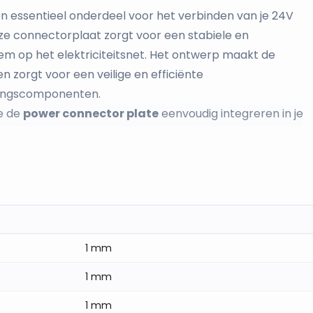
en essentieel onderdeel voor het verbinden van je 24V
ze connectorplaat zorgt voor een stabiele en
eem op het elektriciteitsnet. Het ontwerp maakt de
en zorgt voor een veilige en efficiënte
tingscomponenten.
e de
power connector plate
eenvoudig integreren in je
ert. Het is compatibel met alle
LUMENTION 24V track
nding.
em met de stroomvoorziening
durige prestaties
1 mm
 efficiënt te werken met je track rail systeem
 Connector Plate?
1 mm
r een veilige en stabiele aansluiting van je
1 mm