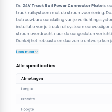
De
24V Track Rail Power Connector Plate
is e
track railsysteem met de stroomvoorziening. De
betrouwbare aansluiting van je verlichtingssyst
installatie van je track rail systeem eenvoudiger 
stroomoverdracht naar de aangesloten verlich
Dankzij het robuuste en duurzame ontwerp kun j
systeem, zodat je verlichting optimaal functione
Lees meer
rail
producten en zorgt voor een naadloze verbi
Productkenmerken
Alle specificaties
•
Type:
24V Track Rail Power Connector Plate
•
Toepassing:
Verbindt je 24V track rail syste
Afmetingen
•
Materiaal:
Duurzaam en betrouwbaar voor lang
Lengte
•
Design:
Eenvoudig en functioneel, ontworpen om
Waarom kiezen voor de 24V Track Rail Power
Breedte
✔
Betrouwbare stroomvoorziening
– Zorgt voo
Hoogte
verlichtingssysteem op het elektriciteitsnet