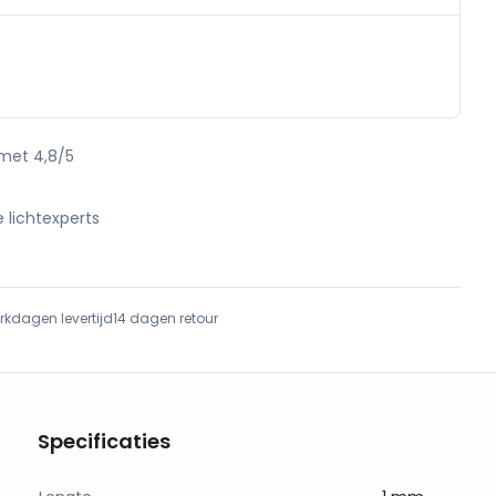
 met 4,8/5
e lichtexperts
e
rkdagen levertijd
14 dagen retour
Specificaties