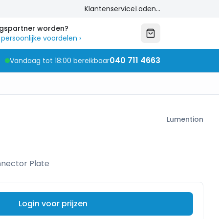
Klantenservice
Laden...
ngspartner worden?
 persoonlijke voordelen
›
040 711 4663
Vandaag tot 18:00 bereikbaar
Lumention
nnector Plate
Login voor prijzen