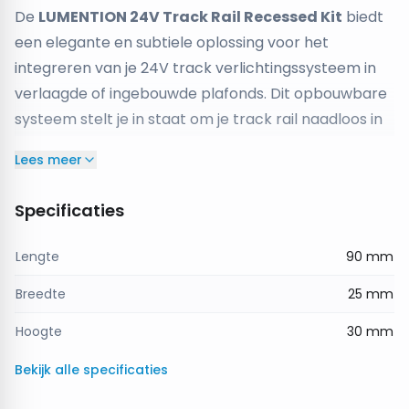
De
LUMENTION 24V Track Rail Recessed Kit
biedt
een elegante en subtiele oplossing voor het
integreren van je 24V track verlichtingssysteem in
verlaagde of ingebouwde plafonds. Dit opbouwbare
systeem stelt je in staat om je track rail naadloos in
de structuur van je ruimte te verwerken, zodat de
Lees meer
verlichting niet in het zicht is maar de lichtbron
optimaal functioneert. Perfect voor moderne,
Specificaties
minimalistische interieurs waar een strakke
afwerking gewenst is.
Lengte
90 mm
Met de afmetingen van
90x25xH30mm
en een
Breedte
25 mm
verfijnde
mat zwarte
afwerking, biedt deze
recessed kit niet alleen een praktische oplossing
Hoogte
30 mm
voor verborgen verlichting, maar voegt het ook een
Bekijk alle specificaties
stijlvol element toe aan je interieur. Het stevige
ontwerp zorgt ervoor dat de kit langdurig