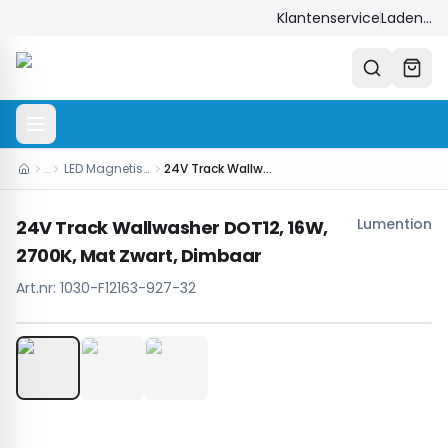
Klantenservice
Laden...
…
LED Magnetisch Systeem
24V Track Wallwasher DOT12, 16W, 2700K, Mat Zwart, Dimbaar
Lumention
24V Track Wallwasher DOT12, 16W,
2700K, Mat Zwart, Dimbaar
Art.nr:
1030-F12163-927-32
1
/
3