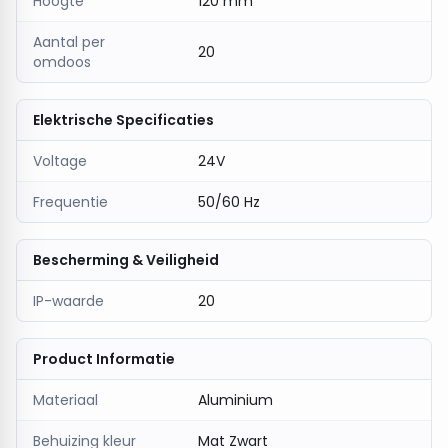
Hoogte
120 mm
veelzijdige oplossing voor elke ruimte waarin sfeer
en stijl samenkomen.
Aantal per
20
omdoos
Elektrische Specificaties
Voltage
24V
Frequentie
50/60 Hz
Bescherming & Veiligheid
IP-waarde
20
Product Informatie
Materiaal
Aluminium
Behuizing kleur
Mat Zwart