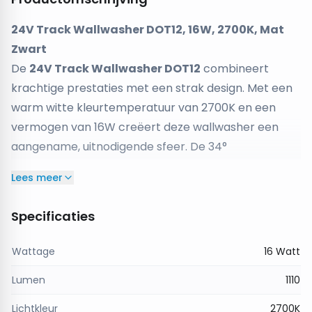
24V Track Wallwasher DOT12, 16W, 2700K, Mat
Zwart
De
24V Track Wallwasher DOT12
combineert
krachtige prestaties met een strak design. Met een
warm witte kleurtemperatuur van 2700K en een
vermogen van 16W creëert deze wallwasher een
aangename, uitnodigende sfeer. De 34°
stralingshoek maakt het armatuur uitermate
Lees meer
geschikt voor het gelijkmatig uitlichten van muren,
kunstwerken en architectonische details. Dankzij de
Specificaties
hoge kleurweergave-index (CRI≥90) worden kleuren
natuurgetrouw weergegeven, wat bijdraagt aan een
Wattage
16 Watt
levendige en verfijnde uitstraling van de ruimte.
Lumen
1110
Met een royale lengte van 196mm en een moderne
mat zwarte afwerking vormt deze armatuur een
Lichtkleur
2700K