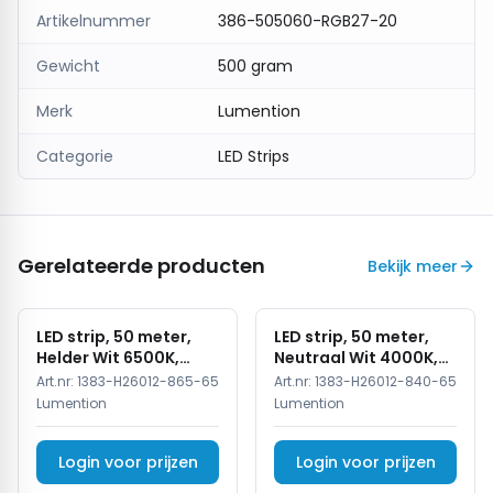
Productkenmerken:
Artikelnummer
386-505060-RGB27-20
Type:
4 in 1 LED Strip
Gewicht
500 gram
Vermogen:
14,4 W per meter
Spanning:
24V
Merk
Lumention
Stroomverbruik:
0,624A per meter
Categorie
LED Strips
Lichtkleur:
RGB + 2700K (warm wit)
Lumen:
750 lumen per meter
CRI:
≥90+ (zeer goede kleurweergave)
LED-dichtheid:
60 LEDs per meter
Gerelateerde producten
Bekijk meer
Afmetingen:
5000x12x3mm
Kniplengte:
100mm
LED strip, 50 meter,
LED strip, 50 meter,
IP-classificatie:
IP20 (geschikt voor binnengebruik)
Helder Wit 6500K,
Neutraal Wit 4000K,
COB, High Voltage,
COB, High Voltage,
Art.nr:
1383-H26012-865-65
Art.nr:
1383-H26012-840-65
Toepassing:
Ideaal voor sfeerverlichting,
220V, IP65
220V, IP65
Lumention
Lumention
accentverlichting, onderkastverlichting, en andere
interieurtoepassingen
Login voor prijzen
Login voor prijzen
Waarom kiezen voor de 4 in 1 LED Strip 14,4W/M?