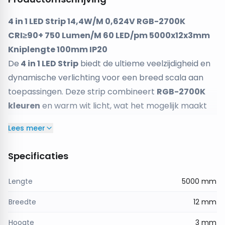
4 in 1 LED Strip 14,4W/M 0,624V RGB-2700K
CRI≥90+ 750 Lumen/M 60 LED/pm 5000x12x3mm
Kniplengte 100mm IP20
De
4 in 1 LED Strip
biedt de ultieme veelzijdigheid en
dynamische verlichting voor een breed scala aan
toepassingen. Deze strip combineert
RGB-2700K
kleuren
en warm wit licht, wat het mogelijk maakt
om de perfecte sfeer te creëren, of het nu gaat om
Lees meer
sfeerverlichting, accentverlichting of als een
dynamisch effect in jouw ruimte. Met
14,4W per
Specificaties
meter
levert deze strip krachtige verlichting, terwijl
de
CRI van ≥90+
ervoor zorgt dat kleuren op een
Lengte
5000 mm
levendige en natuurgetrouwe manier worden
Breedte
12 mm
weergegeven.
De
750 lumen per meter
zorgt voor een optimale
Hoogte
3 mm