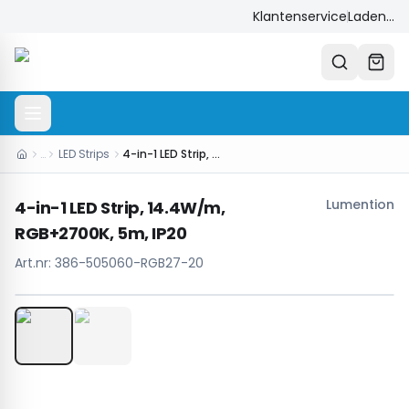
Klantenservice
Laden...
…
LED Strips
4-in-1 LED Strip, 14.4W/m, RGB+2700K, 5m, IP20
Lumention
4-in-1 LED Strip, 14.4W/m,
RGB+2700K, 5m, IP20
Art.nr:
386-505060-RGB27-20
1
/
2