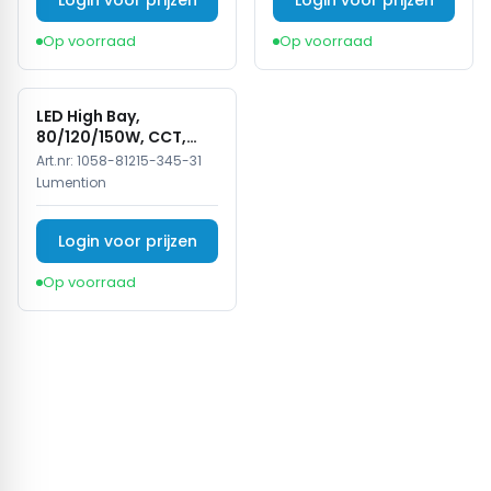
Login voor prijzen
Login voor prijzen
commerciële ruimtes met de
LUMENTION 60° PC
Op voorraad
Op voorraad
Lens
voor
LED High Bay
lampen, en geniet van
efficiëntere, gerichte verlichting wanneer dat het
belangrijkst is.
LED High Bay,
80/120/150W, CCT,
Dimbaar, IP65, Zwart
Art.nr:
1058-81215-345-31
Lumention
Login voor prijzen
Op voorraad