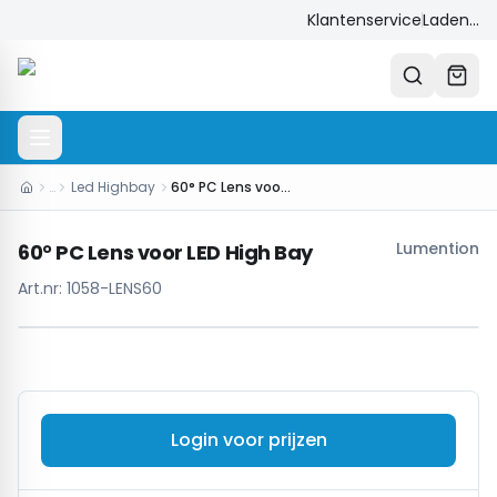
Klantenservice
Laden...
…
Led Highbay
60° PC Lens voor LED High Bay
Lumention
60° PC Lens voor LED High Bay
Art.nr:
1058-LENS60
Login voor prijzen