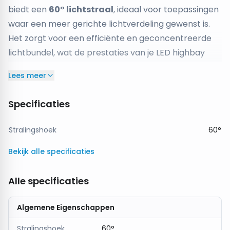
biedt een
60° lichtstraal
, ideaal voor toepassingen
waar een meer gerichte lichtverdeling gewenst is.
Het zorgt voor een efficiënte en geconcentreerde
lichtbundel, wat de prestaties van je LED highbay
verlichting optimaliseert.
Lees meer
De
PC (Polycarbonaat) lens
is lichtgewicht en
duurzaam, waardoor hij bestand is tegen intensieve
Specificaties
omstandigheden in industriële omgevingen. Deze
lens is eenvoudig te installeren en zorgt voor een
Stralingshoek
60°
betere focus van het licht, wat vooral handig is voor
Bekijk alle specificaties
ruimtes met specifieke verlichtingseisen, zoals
magazijnen, fabrieken, werkplaatsen of
Alle specificaties
sportfaciliteiten.
De
LUMENTION 60° PC Lens
is een geweldige
Algemene Eigenschappen
toevoeging voor het verbeteren van de
lichtspreiding en het verhogen van de efficiëntie van
Stralingshoek
60°