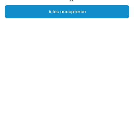
Alles accepteren
Hulp nodig?
Advies nodig of een andere vraag? Wij helpen je
graag verder! Je kunt ons op verschillende
manieren bereiken.