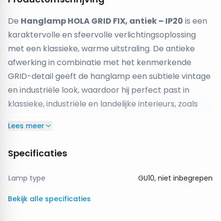
De
Hanglamp HOLA GRID FIX, antiek – IP20
is een
karaktervolle en sfeervolle verlichtingsoplossing
met een klassieke, warme uitstraling. De antieke
afwerking in combinatie met het kenmerkende
GRID-detail geeft de hanglamp een subtiele vintage
en industriële look, waardoor hij perfect past in
klassieke, industriële en landelijke interieurs, zoals
boven een eettafel, kookeiland, bar of in een
Lees meer
kantoorruimte.
De open GRID-structuur zorgt voor een decoratief
Specificaties
en speels lichtbeeld en laat het licht op een
sfeervolle manier door de ruimte verspreiden.
Lamp type
GU10, niet inbegrepen
Hierdoor is de HOLA GRID FIX uitermate geschikt als
Bekijk alle specificaties
sfeerverlichting of als stijlvol designaccent binnen
het interieur.