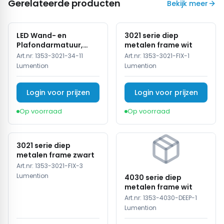
Gerelateerde producten
Bekijk meer
LED Wand- en
3021 serie diep
Plafondarmatuur,
metalen frame wit
15W, 3CCT, Sensor,
Art.nr:
1353-3021-34-11
Art.nr:
1353-3021-FIX-1
IP54, Wit
Lumention
Lumention
Login voor prijzen
Login voor prijzen
Op voorraad
Op voorraad
3021 serie diep
metalen frame zwart
Art.nr:
1353-3021-FIX-3
Lumention
4030 serie diep
metalen frame wit
Art.nr:
1353-4030-DEEP-1
Lumention