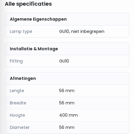
Alle specificaties
Met een
IP20-classificatie
is deze hanglamp
geschikt voor gebruik binnenshuis in droge ruimtes.
Algemene Eigenschappen
Het tijdloze ontwerp combineert functionaliteit met
een nostalgische touch en maakt deze hanglamp
Lamp type
GU10, niet inbegrepen
tot een echte blikvanger.
Met de
Hanglamp HOLA GRID FIX in antiek
kies je
Installatie & Montage
voor een warme, stijlvolle en betrouwbare
Fitting
GU10
verlichtingsoplossing voor binnenruimtes.
Afmetingen
Lengte
56 mm
Breedte
56 mm
Hoogte
400 mm
Diameter
56 mm