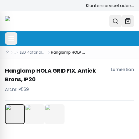
Klantenservice
Laden...
…
LED Plafondlampen
Hanglamp HOLA GRID FIX, Antiek Brons, IP20
Lumention
Hanglamp HOLA GRID FIX, Antiek
Brons, IP20
Art.nr:
P559
1
/
3