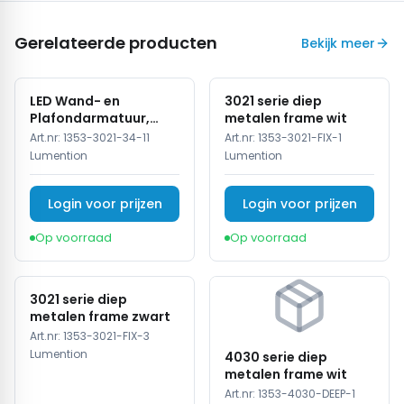
Gerelateerde producten
Bekijk meer
LED Wand- en
3021 serie diep
Plafondarmatuur,
metalen frame wit
15W, 3CCT, Sensor,
Art.nr:
1353-3021-34-11
Art.nr:
1353-3021-FIX-1
IP54, Wit
Lumention
Lumention
Login voor prijzen
Login voor prijzen
Op voorraad
Op voorraad
3021 serie diep
metalen frame zwart
Art.nr:
1353-3021-FIX-3
Lumention
4030 serie diep
metalen frame wit
Art.nr:
1353-4030-DEEP-1