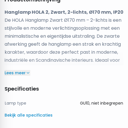
Hanglamp HOLA 2, Zwart, 2-lichts, Ø170 mm, IP20
De HOLA Hanglamp Zwart Ø170 mm – 2-lichts is een
stijlvolle en moderne verlichtingsoplossing met een
minimalistische en eigentijdse uitstraling. De zwarte
afwerking geeft de hanglamp een strak en krachtig
karakter, waardoor deze perfect past in moderne,
industriële en Scandinavische interieurs. Ideaal voor
gebruik boven een eettafel, keukeneiland, bar of in
Lees meer
een hal.
De hanglamp is uitgevoerd met twee lichtpunten
Specificaties
(lichtbronnen niet inbegrepen), waardoor je zorgt
voor een gelijkmatige en sfeervolle lichtverdeling.
Lamp type
GU10, niet inbegrepen
Door zelf de lichtbronnen te kiezen, bepaal je
Bekijk alle specificaties
eenvoudig de gewenste lichtkleur en lichtintensiteit,
van warm en uitnodigend tot helder en functioneel