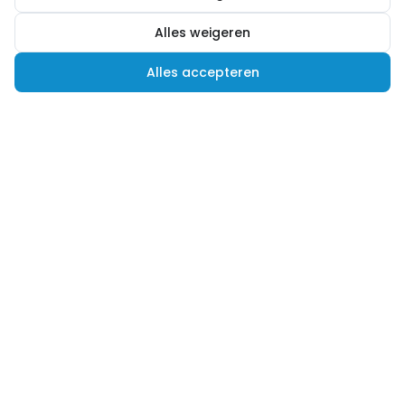
Alles weigeren
Alles accepteren
Hulp nodig?
Advies nodig of een andere vraag? Wij helpen je
graag verder! Je kunt ons op verschillende
manieren bereiken.