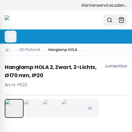
Klantenservice
Laden...
…
LED Plafondlampen
Hanglamp HOLA 2, Zwart, 2-Lichts, Ø170 mm, IP20
Lumention
Hanglamp HOLA 2, Zwart, 2-Lichts,
Ø170 mm, IP20
Art.nr:
P523
1
/
5
+1