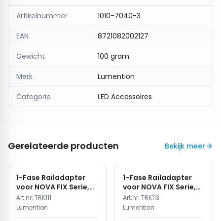
Artikelnummer
1010-7040-3
EAN
8721082002127
Gewicht
100 gram
Merk
Lumention
Categorie
LED Accessoires
Gerelateerde producten
Bekijk meer
1-Fase Railadapter
1-Fase Railadapter
voor NOVA FIX Serie,
voor NOVA FIX Serie,
Wit, IP20
Zwart, IP20
Art.nr:
TRK111
Art.nr:
TRK113
Lumention
Lumention