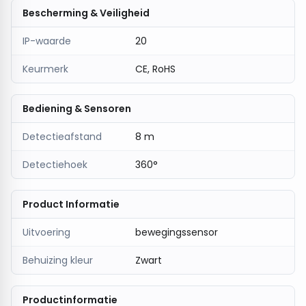
gemonteerd, waardoor hij geschikt is voor zowel
Bescherming & Veiligheid
nieuwe installaties als renovaties.
IP-waarde
20
De
LUMENTION Inbouw Bewegingsmelder
Infrarood Ø50mm – Zwart
is een praktische en
Keurmerk
CE, RoHS
stijlvolle oplossing voor automatische verlichting in
kleinere binnenruimtes.
Bediening & Sensoren
Detectieafstand
8 m
Detectiehoek
360°
Product Informatie
Uitvoering
bewegingssensor
Behuizing kleur
Zwart
Productinformatie