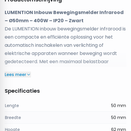
LUMENTION Inbouw Bewegingsmelder Infrarood
– Ø50mm – 400W – IP20 – Zwart
De LUMENTION inbouw bewegingsmelder infrarood is
een compacte en efficiënte oplossing voor het
automatisch inschakelen van verlichting of
elektrische apparaten wanneer beweging wordt
gedetecteerd. Met een maximaal belastbaar
vermogen van
400W
is deze sensor ideaal voor
Lees meer
kleinere ruimtes zoals gangen, keukens, toiletten en
andere binnenomgevingen.
Specificaties
Dankzij het
inbouwontwerp
kan de sensor discreet
worden geïntegreerd in plafonds of wanden. Met
Lengte
50 mm
een diameter van
Ø50 mm
, een hoogte van
62 mm
Breedte
50 mm
en een benodigde
boorgatmaat van Ø40 mm
is
de installatie eenvoudig en zorgt deze voor een
Hoogte
62 mm