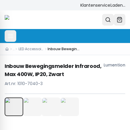
Klantenservice
Laden...
…
LED Accessoires
Inbouw Bewegingsmelder Infrarood, Max 400W, IP20, Zwart
Lumention
Inbouw Bewegingsmelder Infrarood,
Max 400W, IP20, Zwart
Art.nr:
1010-7040-3
1
/
4