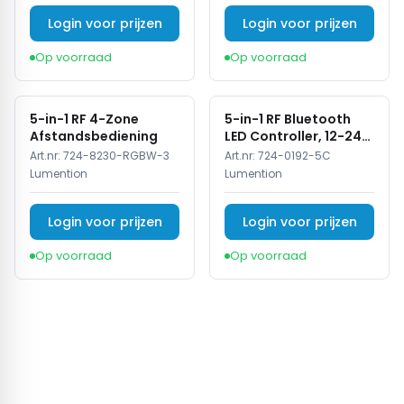
Login voor prijzen
Login voor prijzen
Op voorraad
Op voorraad
5-in-1 RF 4-Zone
5-in-1 RF Bluetooth
Afstandsbediening
LED Controller, 12-24V,
5x4A, 240/480W
Art.nr:
724-8230-RGBW-3
Art.nr:
724-0192-5C
Lumention
Lumention
Login voor prijzen
Login voor prijzen
Op voorraad
Op voorraad