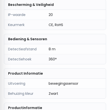
gemonteerd, waardoor hij geschikt is voor zowel
Bescherming & Veiligheid
nieuwe installaties als renovaties.
IP-waarde
20
De
LUMENTION Inbouw Bewegingsmelder
Infrarood Ø80mm – Zwart
is een praktische en
Keurmerk
CE, RoHS
stijlvolle oplossing voor automatische verlichting in
binnenruimtes.
Bediening & Sensoren
Detectieafstand
8 m
Detectiehoek
360°
Product Informatie
Uitvoering
bewegingssensor
Behuizing kleur
Zwart
Productinformatie