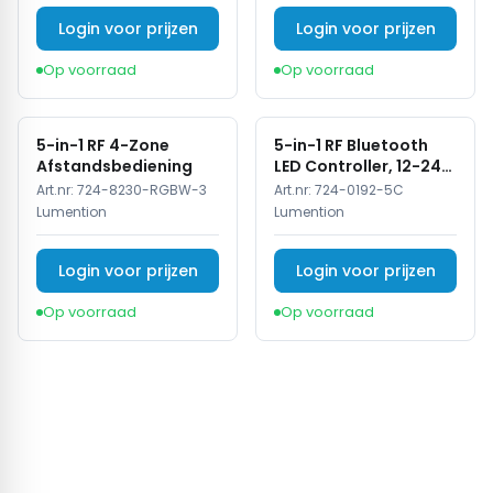
Login voor prijzen
Login voor prijzen
Op voorraad
Op voorraad
5-in-1 RF 4-Zone
5-in-1 RF Bluetooth
Afstandsbediening
LED Controller, 12-24V,
5x4A, 240/480W
Art.nr:
724-8230-RGBW-3
Art.nr:
724-0192-5C
Lumention
Lumention
Login voor prijzen
Login voor prijzen
Op voorraad
Op voorraad