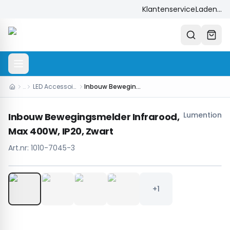
Klantenservice
Laden...
…
LED Accessoires
Inbouw Bewegingsmelder Infrarood, Max 400W, IP20, Zwart
Lumention
Inbouw Bewegingsmelder Infrarood,
Max 400W, IP20, Zwart
Art.nr:
1010-7045-3
1
/
5
+1