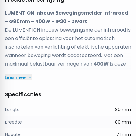
LUMENTION Inbouw Bewegingsmelder Infrarood
– Ø80mm – 400W – IP20 – Zwart
De LUMENTION inbouw bewegingsmelder infrarood is
een efficiënte oplossing voor het automatisch
inschakelen van verlichting of elektrische apparaten
wanneer beweging wordt gedetecteerd. Met een
maximaal belastbaar vermogen van
400W
is deze
sensor geschikt voor gebruik in woonkamers,
Lees meer
gangen, keukens, kantoren en andere
binnenruimtes.
Specificaties
Dankzij het
inbouwontwerp
kan de
bewegingsmelder netjes en discreet worden
Lengte
80 mm
geïntegreerd in plafonds of wanden. Met een
Breedte
80 mm
diameter van
Ø80 mm
, een hoogte van
71 mm
en
een benodigde
boorgatmaat van Ø62 mm
is de
Hoogte
71 mm