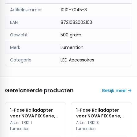
Artikelnummer
1010-7045-3
EAN
8721082002103
Gewicht
500 gram
Merk
Lumention
Categorie
LED Accessoires
Gerelateerde producten
Bekijk meer
1-Fase Railadapter
1-Fase Railadapter
voor NOVA FIX Serie,
voor NOVA FIX Serie,
Wit, IP20
Zwart, IP20
Art.nr:
TRK111
Art.nr:
TRK113
Lumention
Lumention