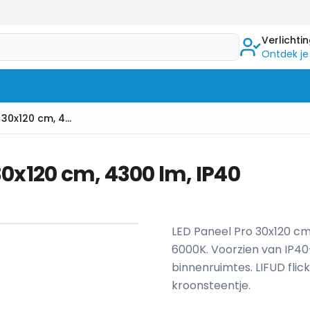
Verlichti
Ontdek je
LED Backlight Paneel, 36W, 30x120 cm, 4300 lm, IP40
30x120 cm, 4300 lm, IP40
1
/
3
LED Paneel Pro 30x120 c
6000K. Voorzien van IP4
binnenruimtes. LIFUD flic
kroonsteentje.