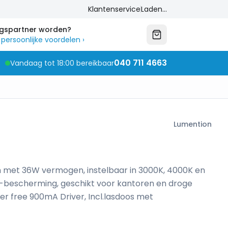
Klantenservice
Laden...
ngspartner worden?
 persoonlijke voordelen
›
040 711 4663
Vandaag tot 18:00 bereikbaar
Lumention
m met 36W vermogen, instelbaar in 3000K, 4000K en
0-bescherming, geschikt voor kantoren en droge
ker free 900mA Driver, Incl.lasdoos met