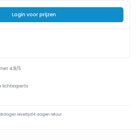
Login voor prijzen
 met 4,8/5
e lichtexperts
e
rkdagen levertijd
14 dagen retour