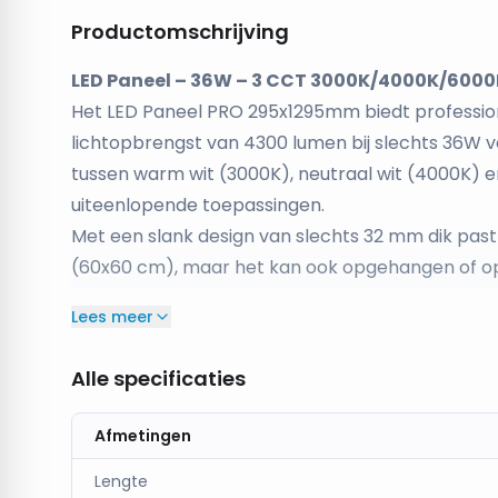
Productomschrijving
LED Paneel – 36W – 3 CCT 3000K/4000K/600
Het LED Paneel PRO 295x1295mm biedt profession
lichtopbrengst van 4300 lumen bij slechts 36W v
tussen warm wit (3000K), neutraal wit (4000K) en
uiteenlopende toepassingen.
Met een slank design van slechts 32 mm dik past
(60x60 cm), maar het kan ook opgehangen of 
verkrijgbare kit. Ideaal voor kantoren, scholen
Lees meer
prestatie samenkomen.
Productkenmerken:
Alle specificaties
Vermogen: 36W
Lichtopbrengst: 4300 lumen
Afmetingen
Lichtopbrengst per watt: 120 lm/W
Lengte
Kleurtemperaturen: 3000K / 4000K / 6000K (3 C