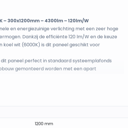
0K – 300x1200mm – 4300lm – 120lm/W
ele en energiezuinige verlichting met een zeer hoge
ermogen. Dankzij de efficiënte 120 lm/W en de keuze
 koel wit (6000K) is dit paneel geschikt voor
 dit paneel perfect in standaard systeemplafonds
opbouw gemonteerd worden met een apart
, vergaderruimtes en showrooms waar comfort en
1200 mm
CT instelbaar)