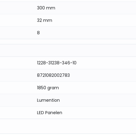
300 mm
32 mm
emene ruimtes
res optioneel)
8
teit
1228-31238-346-10
8721082002783
 toepassingen
1850 gram
iënt en stijlvol licht – bestel vandaag nog jouw LED
Lumention
LED Panelen