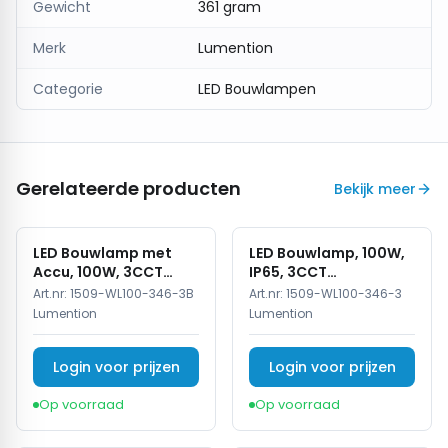
Gewicht
361 gram
Merk
Lumention
Categorie
LED Bouwlampen
Gerelateerde producten
Bekijk meer
LED Bouwlamp met
LED Bouwlamp, 100W,
Accu, 100W, 3CCT
IP65, 3CCT
(3000K/4000K/6500K),
(3000K/4000K/6500K),
Art.nr:
1509-WL100-346-3B
Art.nr:
1509-WL100-346-3
Dimbaar, LiFePO4,
220–240V
Lumention
Lumention
Type-C
Login voor prijzen
Login voor prijzen
Op voorraad
Op voorraad