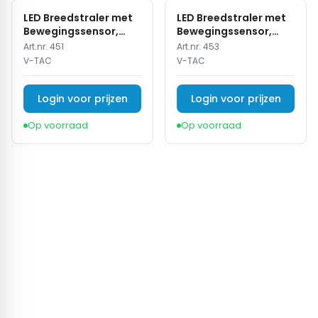
LED Breedstraler met
LED Breedstraler met
Bewegingssensor,
Bewegingssensor,
20W, 3000K Warm
20W, 6400K Wit,
Art.nr:
451
Art.nr:
453
Wit, 1600lm, IP65,
1600lm, IP65, Zwart
V-TAC
V-TAC
Zwart
Login voor prijzen
Login voor prijzen
Op voorraad
Op voorraad