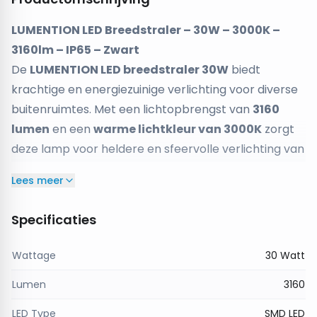
LUMENTION LED Breedstraler – 30W – 3000K –
3160lm – IP65 – Zwart
De
LUMENTION LED breedstraler 30W
biedt
krachtige en energiezuinige verlichting voor diverse
buitenruimtes. Met een lichtopbrengst van
3160
lumen
en een
warme lichtkleur van 3000K
zorgt
deze lamp voor heldere en sfeervolle verlichting van
tuinen, opritten, gevels en andere buitenlocaties.
Lees meer
Dankzij de
110° lichtstraal
wordt een groot
oppervlak gelijkmatig verlicht. De robuuste
Specificaties
constructie en
IP65-beschermingsgraad
zorgen
ervoor dat de breedstraler bestand is tegen regen,
Wattage
30 Watt
stof en andere weersinvloeden, waardoor hij perfect
Lumen
3160
geschikt is voor langdurig buitengebruik.
De lamp werkt op
AC 220–240V (50/60Hz)
en is
LED Type
SMD LED