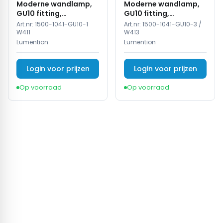
Moderne wandlamp,
Moderne wandlamp,
GU10 fitting,
GU10 fitting,
Aluminium, IP65, Wit
Aluminium, IP65, Zwart
Art.nr:
1500-1041-GU10-1
Art.nr:
1500-1041-GU10-3 /
W411
W413
Lumention
Lumention
Login voor prijzen
Login voor prijzen
Op voorraad
Op voorraad