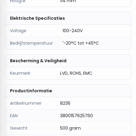
Hoogte
114 mm
Energiezuinige LED-technologie
Met een vermogen van 20W en een levensduur tot
Elektrische Specificaties
circa 30.000 branduren.
Toepassingen
Voltage
100-240V
Ideaal voor terrassen, opritten, gevels, tuinen,
Bedrijfstemperatuur
'-20°C tot +45°C
entrees en andere buitenruimtes.
Bescherming & Veiligheid
Keurmerk
LVD, ROHS, EMC
Productinformatie
Artikelnummer
8236
EAN
3800157625760
Gewicht
500 gram