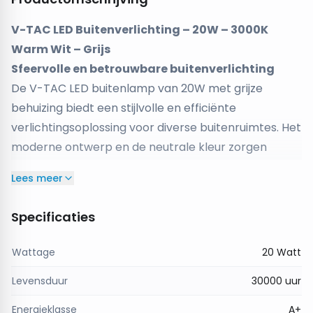
V-TAC LED Buitenverlichting – 20W – 3000K
Warm Wit – Grijs
Sfeervolle en betrouwbare buitenverlichting
De V-TAC LED buitenlamp van 20W met grijze
behuizing biedt een stijlvolle en efficiënte
verlichtingsoplossing voor diverse buitenruimtes. Het
moderne ontwerp en de neutrale kleur zorgen
ervoor dat deze lamp perfect past bij verschillende
Lees meer
gevels en buitenomgevingen.
Met een
kleurtemperatuur van 3000K
produceert
Specificaties
deze lamp een warm wit licht dat zorgt voor een
gezellige en comfortabele sfeer rondom je woning
Wattage
20 Watt
of bedrijfspand. De lichtopbrengst van
1000 lumen
Levensduur
30000 uur
biedt voldoende helderheid voor functionele
buitenverlichting zonder het licht te fel te maken.
Energieklasse
A+