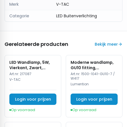
Merk
V-TAC
Categorie
LED Buitenverlichting
Gerelateerde producten
Bekijk meer
LED Wandlamp, 5W,
Moderne wandlamp,
Vierkant, Zwart,
GU10 fitting,
4000K Neutraal Wit
Aluminium, IP65,
Art.nr:
217087
Art.nr:
1500-1041-GU10-7 /
Corten
W417
V-TAC
Lumention
Login voor prijzen
Login voor prijzen
Op voorraad
Op voorraad