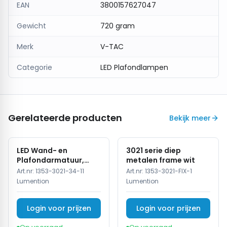
EAN
3800157627047
lagere energiekosten.
De
V-TAC LED Plafondlamp 12W – 2-Lichts –
Gewicht
720 gram
3000K Warm Wit – Wit
is een stijlvolle en
Merk
V-TAC
energiezuinige keuze voor comfortabele en
betrouwbare verlichting in huis.
Categorie
LED Plafondlampen
Gerelateerde producten
Bekijk meer
LED Wand- en
3021 serie diep
Plafondarmatuur,
metalen frame wit
15W, 3CCT, Sensor,
Art.nr:
1353-3021-34-11
Art.nr:
1353-3021-FIX-1
IP54, Wit
Lumention
Lumention
Login voor prijzen
Login voor prijzen