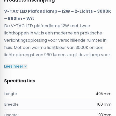
V-TAC LED Plafondlamp – 12W – 2-Lichts – 3000K
– 960lm – Wit
De V-TAC LED plafondlamp 12W met twee
lichtkoppen in wit is een moderne en praktische
verlichtingsoplossing voor verschillende ruimtes in
huis. Met een warme lichtkleur van 3000K en een
lichtopbrengst van 960 lumen zorgt deze lamp voor
helder en aangenaam licht dat perfect past in
Lees meer
woonkamers, slaapkamers, keukens en andere
leefruimtes.
Specificaties
De plafondlamp is uitgerust met twee lichtkoppen
die zorgen voor een brede lichtspreiding en een
Lengte
405 mm
gelijkmatige verlichting in de ruimte. Het strakke
Breedte
100 mm
witte ontwerp geeft de lamp een tijdloze uitstraling
die eenvoudig te combineren is met verschillende
Hoogte
93 mm