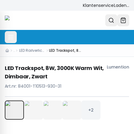
Klantenservice
Laden...
…
LED Railverlichting
LED Trackspot, 8W, 3000K Warm Wit, Dimbaar, Zwart
Lumention
LED Trackspot, 8W, 3000K Warm Wit,
Dimbaar, Zwart
Art.nr:
84001-T10513-930-31
1
/
6
+2