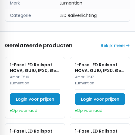
Merk
Lumention
Categorie
LED Railverlichting
Gerelateerde producten
Bekijk meer
1-Fase LED Railspot
1-Fase LED Railspot
NOVA, GU10, IP20, Ø56
NOVA, GU10, IP20, Ø56
x 85 mm, Antiek Brons
x 85 mm, Brons
Art.nr:
T519
Art.nr:
T517
Lumention
Lumention
Login voor prijzen
Login voor prijzen
Op voorraad
Op voorraad
1-Fase LED Railspot
1-Fase LED Railspot