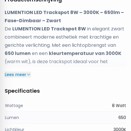
LUMENTION LED Trackspot 8W – 3000K – 650lm –
Fase-Dimbaar – Zwart
De
LUMENTION LED Trackspot 8W
in elegant zwart
combineert moderne esthetiek met krachtige en
gerichte verlichting. Met een lichtopbrengst van
650 lumen
en een
kleurtemperatuur van 3000K
(warm wit), is deze trackspot ideaal voor het
verlichten van woonruimtes, commerciële
Lees meer
omgevingen of kunstobjecten met een warme en
heldere gloed.
Specificaties
De
stralingshoek van 36°
maakt deze spot
perfect voor accentverlichting en het uitlichten van
Wattage
8 Watt
specifieke elementen zoals meubels, schilderijen of
Lumen
650
producten. Dankzij de
hoge kleurweergave-index
(CRI ≥90)
blijven kleuren levendig en natuurgetrouw
Lichtkleur
3000K