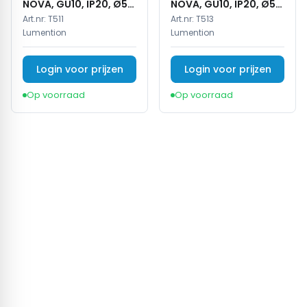
NOVA, GU10, IP20, Ø56
NOVA, GU10, IP20, Ø56
x 85 mm, Wit
x 85 mm, Zwart
Art.nr:
T511
Art.nr:
T513
Lumention
Lumention
Login voor prijzen
Login voor prijzen
Op voorraad
Op voorraad