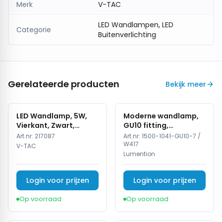
Merk
V-TAC
onderhoudsarme verlichting.
De
V-TAC LED Wandlamp 12W – 4000K Neutraal
LED Wandlampen, LED
Categorie
Wit – Zwart
is een stijlvolle en praktische keuze voor
Buitenverlichting
heldere en energiezuinige wandverlichting.
Gerelateerde producten
Bekijk meer
LED Wandlamp, 5W,
Moderne wandlamp,
Vierkant, Zwart,
GU10 fitting,
4000K Neutraal Wit
Aluminium, IP65,
Art.nr:
217087
Art.nr:
1500-1041-GU10-7 /
Corten
W417
V-TAC
Lumention
Login voor prijzen
Login voor prijzen
Op voorraad
Op voorraad