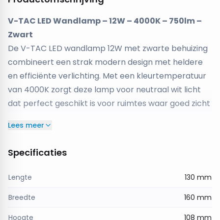
V-TAC LED Wandlamp – 12W – 4000K – 750lm –
Zwart
De V-TAC LED wandlamp 12W met zwarte behuizing
combineert een strak modern design met heldere
en efficiënte verlichting. Met een kleurtemperatuur
van 4000K zorgt deze lamp voor neutraal wit licht
dat perfect geschikt is voor ruimtes waar goed zicht
en functionele verlichting belangrijk zijn.
Lees meer
Met een lichtopbrengst van 750 lumen biedt de
wandlamp voldoende helderheid voor diverse
Specificaties
toepassingen zoals keukens, gangen, kantoren en
werkruimtes. Het neutrale licht zorgt voor een frisse
Lengte
130 mm
en natuurlijke uitstraling zonder te koel aan te
Breedte
160 mm
voelen.
Het moderne zwarte armatuur geeft de lamp een
Hoogte
108 mm