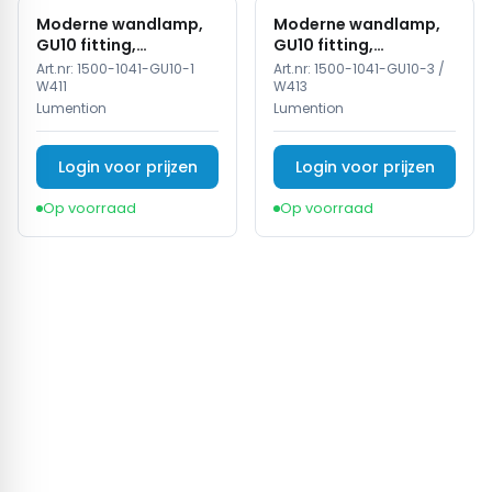
Moderne wandlamp,
Moderne wandlamp,
GU10 fitting,
GU10 fitting,
Aluminium, IP65, Wit
Aluminium, IP65, Zwart
Art.nr:
1500-1041-GU10-1
Art.nr:
1500-1041-GU10-3 /
W411
W413
Lumention
Lumention
Login voor prijzen
Login voor prijzen
Op voorraad
Op voorraad