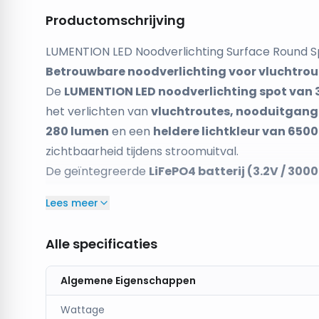
Productomschrijving
LUMENTION LED Noodverlichting Surface Round 
Betrouwbare noodverlichting voor vluchtro
De
LUMENTION LED noodverlichting spot van
het verlichten van
vluchtroutes, nooduitgang
280 lumen
en een
heldere lichtkleur van 650
zichtbaarheid tijdens stroomuitval.
De geïntegreerde
LiFePO4 batterij (3.2V / 30
modus
, waardoor de verlichting alleen inschak
Lees meer
systeem energiezuinig en betrouwbaar voor nood
De
testknop en groene statusindicator
maken 
Alle specificaties
batterij te controleren. Dankzij het
ronde ontwe
discreet in verschillende professionele omgeving
Algemene Eigenschappen
Betrouwbare noodverlichting
De
Wattage
LiFePO4 batterij
zorgt voor tot
3 uur auton