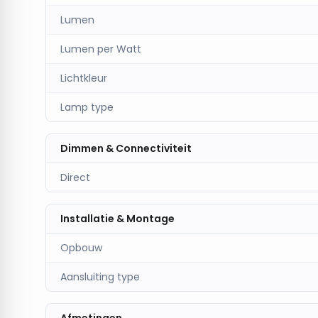
Heldere zichtbaarheid
Lumen
Met
280 lumen en 6500K wit licht
blijven vluch
Lumen per Watt
Eenvoudige controle
De
testknop en groene indicator
maken snelle 
Lichtkleur
Compact en modern ontwerp
Lamp type
De
ronde witte behuizing
past perfect in kanto
Dimmen & Connectiviteit
Direct
Installatie & Montage
Opbouw
Aansluiting type