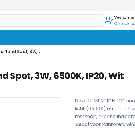
Verlichti
Ontdek je
Noodverlichting Surface Rond Spot, 3W, 6500K, IP20, Wit
d Spot, 3W, 6500K, IP20, Wit
1
/
7
Deze LUMENTION LED noodv
licht (6500K) en biedt 3 
testknop, groene indicat
ideaal voor kantoren, win