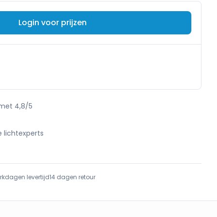
Login voor prijzen
 met 4,8/5
e lichtexperts
e
rkdagen levertijd
14 dagen retour