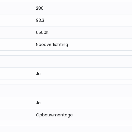
280
troutes goed zichtbaar.
93.3
controle van de werking mogelijk.
6500K
Noodverlichting
ren, winkels en andere binnenruimtes.
Ja
Ja
Opbouwmontage