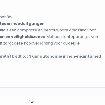
Spot 3W
utes en nooduitgangen
 3W
is een compacte en betrouwbare oplossing voor
en en veiligheidszones
. Met een lichtopbrengst van
0K
zorgt deze noodverlichting voor duidelijke
00mAh)
biedt tot
3 uur autonomie in non-maintained
elt wanneer de netstroom uitvalt. Dit maakt het
situaties.
het eenvoudig om de werking van de verlichting en
rp met witte behuizing
past deze noodverlichting
en.
omie
bij stroomuitval.
3W