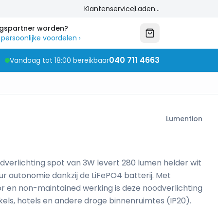
Klantenservice
Laden...
ngspartner worden?
 persoonlijke voordelen
›
040 711 4663
Vandaag tot 18:00 bereikbaar
Lumention
erlichting spot van 3W levert 280 lumen helder wit
uur autonomie dankzij de LiFePO4 batterij. Met
or en non-maintained werking is deze noodverlichting
kels, hotels en andere droge binnenruimtes (IP20).