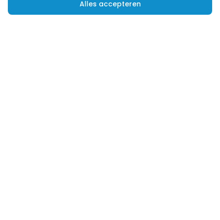
Alles accepteren
Hulp nodig?
Advies nodig of een andere vraag? Wij helpen je
graag verder! Je kunt ons op verschillende
manieren bereiken.
Vandaag bereikbaar tussen
09.00 - 18.00
uur