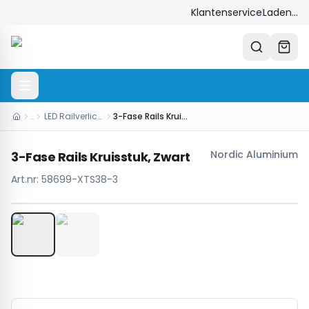
Klantenservice
Laden...
…
LED Railverlichting
3-Fase Rails Kruisstuk, Zwart
Nordic Aluminium
3-Fase Rails Kruisstuk, Zwart
Art.nr:
58699-XTS38-3
1
/
2