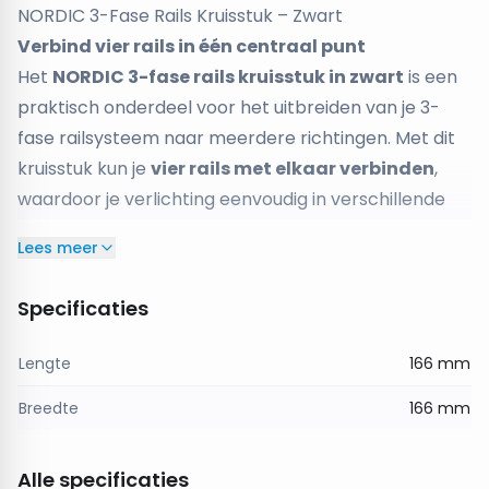
NORDIC 3-Fase Rails Kruisstuk – Zwart
Verbind vier rails in één centraal punt
Het
NORDIC 3-fase rails kruisstuk in zwart
is een
praktisch onderdeel voor het uitbreiden van je 3-
fase railsysteem naar meerdere richtingen. Met dit
kruisstuk kun je
vier rails met elkaar verbinden
,
waardoor je verlichting eenvoudig in verschillende
richtingen kunt laten doorlopen.
Lees meer
Het kruisstuk is geschikt voor
4-aderige 3-fase
track rails
en zorgt voor een
betrouwbare en
Specificaties
stabiele stroomdoorvoer
tussen alle verbonden
rails. Hierdoor blijft je verlichtingssysteem veilig
Lengte
166 mm
functioneren terwijl je maximale flexibiliteit hebt in
Breedte
166 mm
het ontwerp van de verlichting.
Ideaal voor toepassingen in
winkels, showrooms,
kantoren, galerijen en andere commerciële
Alle specificaties