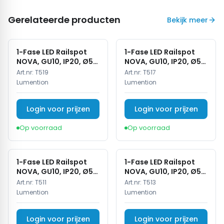
Gerelateerde producten
Bekijk meer
1-Fase LED Railspot
1-Fase LED Railspot
NOVA, GU10, IP20, Ø56
NOVA, GU10, IP20, Ø56
x 85 mm, Antiek Brons
x 85 mm, Brons
Art.nr:
T519
Art.nr:
T517
Lumention
Lumention
Login voor prijzen
Login voor prijzen
Op voorraad
Op voorraad
1-Fase LED Railspot
1-Fase LED Railspot
NOVA, GU10, IP20, Ø56
NOVA, GU10, IP20, Ø56
x 85 mm, Wit
x 85 mm, Zwart
Art.nr:
T511
Art.nr:
T513
Lumention
Lumention
Login voor prijzen
Login voor prijzen