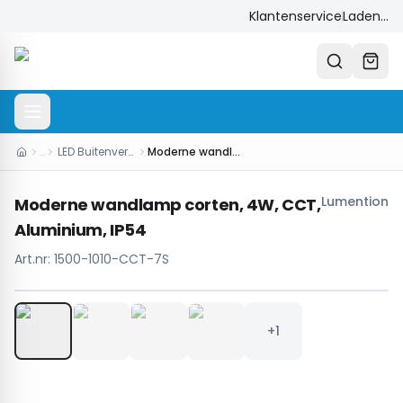
Klantenservice
Laden...
…
LED Buitenverlichting
Moderne wandlamp corten, 4W, CCT, Aluminium, IP54
Lumention
Moderne wandlamp corten, 4W, CCT,
Aluminium, IP54
Art.nr:
1500-1010-CCT-7S
1
/
5
+1