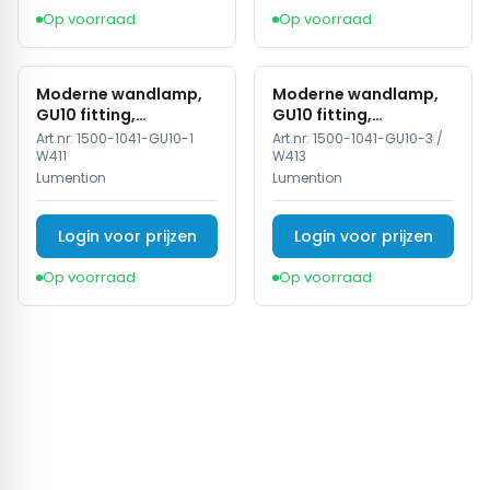
Op voorraad
Op voorraad
Moderne wandlamp,
Moderne wandlamp,
GU10 fitting,
GU10 fitting,
Aluminium, IP65, Wit
Aluminium, IP65, Zwart
Art.nr:
1500-1041-GU10-1
Art.nr:
1500-1041-GU10-3 /
W411
W413
Lumention
Lumention
Login voor prijzen
Login voor prijzen
Op voorraad
Op voorraad