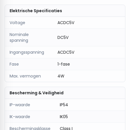
Elektrische Specificaties
Voltage
ACDC5V
Nominale
DC5V
spanning
Ingangsspanning
ACDC5V
Fase
1-fase
Max. vermogen
4W
Bescherming & Veiligheid
IP-waarde
IP54
IK-waarde
IK05
Beschermingsklasse
Class I