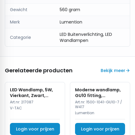
Gewicht
560 gram
Merk
Lumention
LED Buitenverlichting, LED
Categorie
Wandlampen
Gerelateerde producten
Bekijk meer
LED Wandlamp, 5W,
Moderne wandlamp,
Vierkant, Zwart,
GU10 fitting,
4000K Neutraal Wit
Aluminium, IP65,
Art.nr:
217087
Art.nr:
1500-1041-GU10-7 /
Corten
W417
V-TAC
Lumention
Login voor prijzen
Login voor prijzen