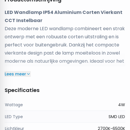
LED Wandlamp IP54 Aluminium Corten Vierkant
CCT Instelbaar
Deze moderne LED wandlamp combineert een strak
ontwerp met een robuuste corten uitstraling en is
perfect voor buitengebruik. Dankzij het compacte
vierkante design past de lamp moeiteloos in zowel
moderne als natuurlijke omgevingen. Ideaal voor het
verlichten van gevels, entrees en tuinmuren.
Lees meer
Instelbare lichtkleur voor elke sfeer
De lamp is voorzien van een CCT-functie, waarmee
Specificaties
je eenvoudig schakelt tussen 2700K en 6500K. Zo
creëer je altijd de juiste sfeer: warm en sfeervol of
Wattage
4W
helder en functioneel licht.
LED Type
SMD LED
Strakke lichtverdeling en luxe uitstraling
De gerichte lichtbundels zorgen voor een modern
Lichtkleur
2700K-6500K