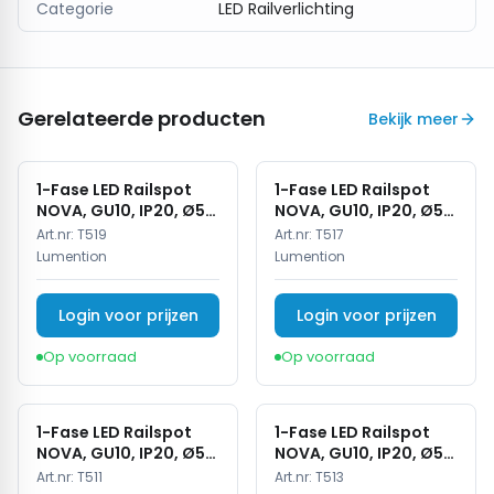
Categorie
LED Railverlichting
Gerelateerde producten
Bekijk meer
1-Fase LED Railspot
1-Fase LED Railspot
NOVA, GU10, IP20, Ø56
NOVA, GU10, IP20, Ø56
x 85 mm, Antiek Brons
x 85 mm, Brons
Art.nr:
T519
Art.nr:
T517
Lumention
Lumention
Login voor prijzen
Login voor prijzen
Op voorraad
Op voorraad
1-Fase LED Railspot
1-Fase LED Railspot
NOVA, GU10, IP20, Ø56
NOVA, GU10, IP20, Ø56
x 85 mm, Wit
x 85 mm, Zwart
Art.nr:
T511
Art.nr:
T513