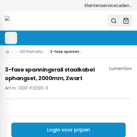
Klantenservice
Laden...
…
LED Railverlichting
3-fase spanningsrail staalkabel ophangset, 2000mm, Zwart
Lumention
3-fase spanningsrail staalkabel
ophangset, 2000mm, Zwart
Art.nr:
1300-P2000-3
Login voor prijzen