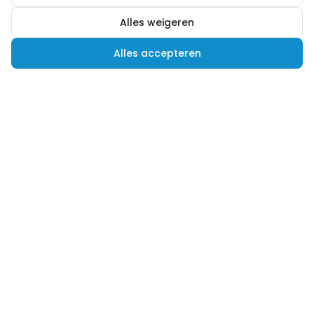
Alles weigeren
Alles accepteren
Hulp nodig?
Advies nodig of een andere vraag? Wij helpen je
graag verder! Je kunt ons op verschillende
manieren bereiken.