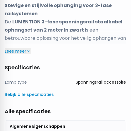
Stevige en stijlvolle ophanging voor 3-fase
railsystemen
De
LUMENTION 3-fase spanningsrail staalkabel
ophangset van 2 meter in zwart
is een
betrouwbare oplossing voor het veilig ophangen van
3-fase railsystemen
. Deze complete ophangset
Lees meer
maakt het mogelijk om spanningsrails op de
gewenste hoogte te monteren, ideaal voor ruimtes
Specificaties
met hogere plafonds of open plafonds.
De set is voorzien van
sterke staalkabels van 2
Lamp type
Spanningsrail accessoire
meter
, waardoor je voldoende flexibiliteit hebt bij
Bekijk alle specificaties
het positioneren van je railsysteem. Dankzij de
zwarte afwerking
sluit de ophanging perfect aan
Alle specificaties
bij zwarte rails en moderne of industriële interieurs.
Deze ophangset is geschikt voor toepassingen in
Algemene Eigenschappen
winkels, showrooms, kantoren, werkplaatsen en