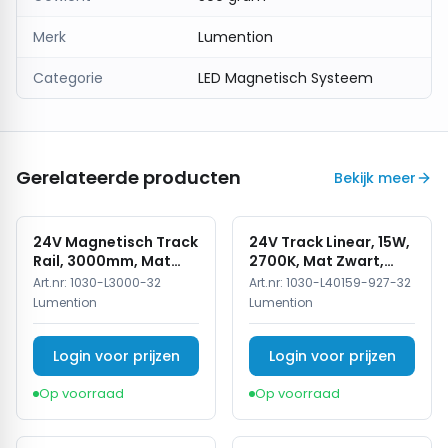
Merk
Lumention
Categorie
LED Magnetisch Systeem
Gerelateerde producten
Bekijk meer
24V Magnetisch Track
24V Track Linear, 15W,
Rail, 3000mm, Mat
2700K, Mat Zwart,
Zwart
Dimbaar
Art.nr:
1030-L3000-32
Art.nr:
1030-L40159-927-32
Lumention
Lumention
Login voor prijzen
Login voor prijzen
Op voorraad
Op voorraad