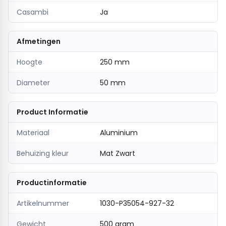
Mat zwarte pendelspot (Ø50 x H250 mm)
voor
Casambi
Ja
een stijlvolle uitstraling.
Afmetingen
Hoogte
250 mm
Diameter
50 mm
Product Informatie
Materiaal
Aluminium
Behuizing kleur
Mat Zwart
Productinformatie
Artikelnummer
1030-P35054-927-32
Gewicht
500 gram