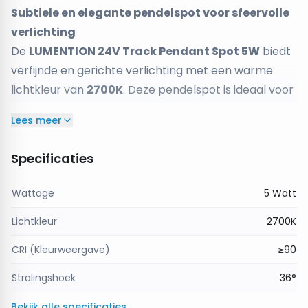
Subtiele en elegante pendelspot voor sfeervolle
verlichting
De
LUMENTION 24V Track Pendant Spot 5W
biedt
verfijnde en gerichte verlichting met een warme
lichtkleur van
2700K
. Deze pendelspot is ideaal voor
het creëren van een
gezellige en uitnodigende
Lees meer
sfeer
in zowel woonruimtes als commerciële
omgevingen.
Specificaties
Met een
36° stralingshoek
is de spot perfect voor
het accentueren van
kunstwerken, tafels,
Wattage
5 Watt
meubels of specifieke zones
. Dankzij de
hoge
Lichtkleur
2700K
kleurweergave-index (CRI ≥90)
worden kleuren
natuurgetrouw weergegeven, wat zorgt voor een
CRI (Kleurweergave)
≥90
levendige en realistische uitstraling.
Stralingshoek
36°
Het
slanke ontwerp (Ø50 x H250 mm)
en de
mat
zwarte afwerking
geven deze pendelspot een
Bekijk alle specificaties