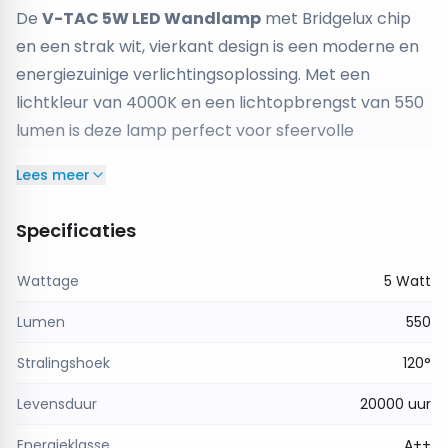
De
V-TAC 5W LED Wandlamp
met Bridgelux chip
en een strak wit, vierkant design is een moderne en
energiezuinige verlichtingsoplossing. Met een
lichtkleur van 4000K en een lichtopbrengst van 550
lumen is deze lamp perfect voor sfeervolle
accentverlichting in woonruimtes, gangen of gevels.
Lees meer
Belangrijkste kenmerken:
Vermogen
: 5 Watt
Specificaties
Lichtopbrengst
: 550 lumen
Lichtkleur
: Helder wit 4000K
Wattage
5 Watt
Vorm
: Vierkant
Lumen
550
Kleur armatuur
: Wit
LED-chip
: Bridgelux
Stralingshoek
120°
Levensduur
: Tot 20.000 branduren
Levensduur
20000 uur
Voordelen:
Strak en minimalistisch ontwerp
Energieklasse
A++