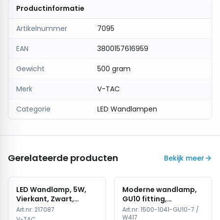
Productinformatie
Artikelnummer
7095
EAN
3800157616959
Gewicht
500 gram
Merk
V-TAC
Categorie
LED Wandlampen
Gerelateerde producten
Bekijk meer
LED Wandlamp, 5W,
Moderne wandlamp,
Vierkant, Zwart,
GU10 fitting,
4000K Neutraal Wit
Aluminium, IP65,
Art.nr:
217087
Art.nr:
1500-1041-GU10-7 /
Corten
W417
V-TAC