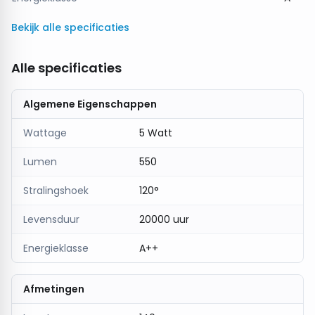
Energiezuinig en duurzaam
Bekijk alle specificaties
Geschikt voor binnen- en beschut buitengebruik
Zorgt voor een warme en uitnodigende sfeer
Alle specificaties
De V-TAC 5W LED Wandlamp Wit Vierkant is een
uitstekende keuze voor wie design en efficiëntie wil
Algemene Eigenschappen
combineren in stijlvolle wandverlichting.
Wattage
5 Watt
Lumen
550
Stralingshoek
120°
Levensduur
20000 uur
Energieklasse
A++
Afmetingen