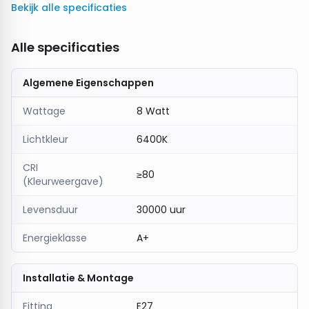
Bekijk alle specificaties
koel licht, terwijl de
frost afwerking
het licht
gelijkmatig verspreidt.
Alle specificaties
Energiezuinig en duurzaam
Met slechts
8W vermogen
verbruikt de lamp weinig
Algemene Eigenschappen
energie en gaat hij tot
20.000 uur
mee.
Klassiek design met moderne technologie
Wattage
8 Watt
Het
A67 filamentdesign
geeft de lamp een tijdloze
Lichtkleur
6400K
uitstraling die past in verschillende armaturen.
CRI
≥80
(Kleurweergave)
Levensduur
30000 uur
Energieklasse
A+
Installatie & Montage
Fitting
E27