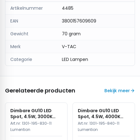
Artikelnummer
4485
EAN
3800157609609
Gewicht
70 gram
Merk
V-TAC
Categorie
LED Lampen
Gerelateerde producten
Bekijk meer
Dimbare GU10 LED
Dimbare GU10 LED
Spot, 4.5W, 3000K
Spot, 4.5W, 4000K
Warm Wit, IP20
Neutraal Wit, IP20
Art.nr:
1301-195-830-11
Art.nr:
1301-195-840-11
Lumention
Lumention