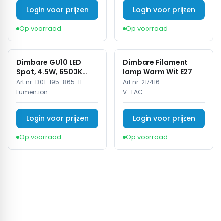
Login voor prijzen
Login voor prijzen
Op voorraad
Op voorraad
Dimbare GU10 LED
Dimbare Filament
Spot, 4.5W, 6500K
lamp Warm Wit E27
Koud Wit, IP20
Art.nr:
1301-195-865-11
Art.nr:
217416
Lumention
V-TAC
Login voor prijzen
Login voor prijzen
Op voorraad
Op voorraad