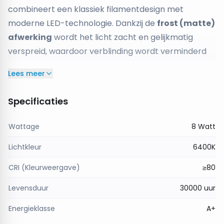
combineert een klassiek filamentdesign met
moderne LED-technologie. Dankzij de
frost (matte)
afwerking
wordt het licht zacht en gelijkmatig
verspreid, waardoor verblinding wordt verminderd
en een comfortabele verlichting ontstaat.
Lees meer
Met een
kleurtemperatuur van 6400K
produceert
deze lamp helder koel daglicht, ideaal voor
Specificaties
werkplekken, kantoren en andere ruimtes waar
goede zichtbaarheid belangrijk is. De
standaard
Wattage
8 Watt
E27-fitting
maakt installatie eenvoudig en geschikt
Lichtkleur
6400K
voor vrijwel alle armaturen.
Met een levensduur tot
20.000 branduren
biedt
CRI (Kleurweergave)
≥80
deze LED lamp een energiezuinige en duurzame
Levensduur
30000 uur
verlichtingsoplossing.
Helder daglicht met zachte lichtverdeling
Energieklasse
A+
De
6400K kleurtemperatuur
zorgt voor helder