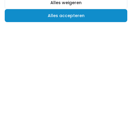
Alles weigeren
Alles accepteren
Hulp nodig?
Advies nodig of een andere vraag? Wij helpen je
graag verder! Je kunt ons op verschillende
manieren bereiken.