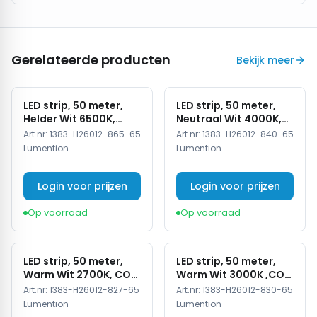
Gerelateerde producten
Bekijk meer
LED strip, 50 meter,
LED strip, 50 meter,
Helder Wit 6500K,
Neutraal Wit 4000K,
COB, High Voltage,
COB, High Voltage,
Art.nr:
1383-H26012-865-65
Art.nr:
1383-H26012-840-65
220V, IP65
220V, IP65
Lumention
Lumention
Login voor prijzen
Login voor prijzen
Op voorraad
Op voorraad
LED strip, 50 meter,
LED strip, 50 meter,
Warm Wit 2700K, COB,
Warm Wit 3000K ,COB,
High Voltage, 50
High Voltage, 220V,
Art.nr:
1383-H26012-827-65
Art.nr:
1383-H26012-830-65
meter, 220V, IP65
IP65
Lumention
Lumention