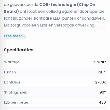
de geavanceerde
COB-technologie (Chip On
Board)
ontstaat een volledig egale en doorlopende
lichtlijn, zonder zichtbare LED-punten of schaduwen.
Dit zorgt voor een luxe en verzorgde afwerking.
De
extra warm witte lichtkleur van 2700K
creëert
Lees meer
een warme, gezellige en uitnodigende sfeer, ideaal
voor omgevingen waar comfort en beleving
Specificaties
centraal staan. Tegelijkertijd blijft het licht
aangenaam en functioneel voor dagelijks gebruik.
Wattage
15 Watt
Dankzij de
IP65-classificatie
is deze COB LED strip
Lumen
1264
beschermd tegen stof en spatwater, waardoor hij
uitstekend geschikt is voor vochtige binnenruimtes
Lichtkleur
2700K
en beschutte buitentoepassingen, zoals badkamers,
Stralingshoek
90°
keukens, overkappingen en horecagelegenheden.
Met een lengte van
10 meter
is deze LED strip
LED per meter
480
perfect voor middelgrote installaties waarbij