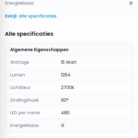
Energieklasse
G
duurzaamheid, sfeer en lichtkwaliteit samenkomen.
Bekijk alle specificaties
Alle specificaties
Algemene Eigenschappen
Wattage
15 Watt
Lumen
1264
Lichtkleur
2700K
Stralingshoek
90°
LED per meter
480
Energieklasse
G