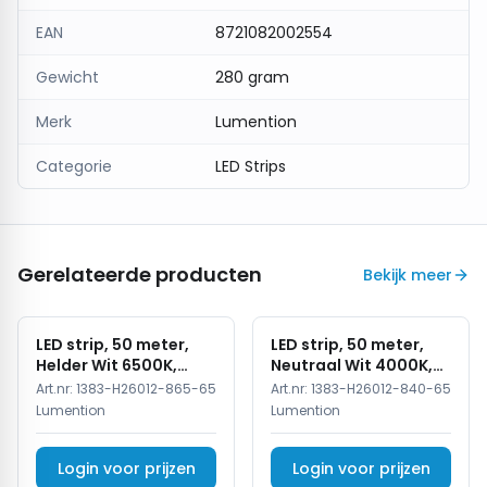
EAN
8721082002554
Gewicht
280 gram
Merk
Lumention
Categorie
LED Strips
Gerelateerde producten
Bekijk meer
LED strip, 50 meter,
LED strip, 50 meter,
Helder Wit 6500K,
Neutraal Wit 4000K,
COB, High Voltage,
COB, High Voltage,
Art.nr:
1383-H26012-865-65
Art.nr:
1383-H26012-840-65
220V, IP65
220V, IP65
Lumention
Lumention
Login voor prijzen
Login voor prijzen