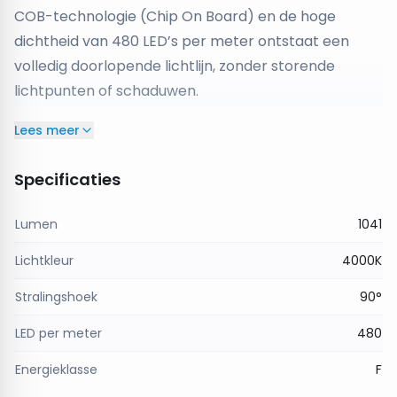
COB-technologie (Chip On Board) en de hoge
dichtheid van 480 LED’s per meter ontstaat een
volledig doorlopende lichtlijn, zonder storende
lichtpunten of schaduwen.
De neutraal witte lichtkleur van 4000K zorgt voor
Lees meer
helder en natuurlijk licht, ideaal voor ruimtes waar
goed zicht en concentratie belangrijk zijn. Met een
Specificaties
hoge lichtopbrengst van 1041 lumen per meter is
deze LED strip uitstekend geschikt voor functionele
Lumen
1041
verlichting, terwijl het lichtcomfort behouden blijft.
Lichtkleur
4000K
De 24V voeding garandeert een stabiele
lichtopbrengst over de volledige lengte van 10
Stralingshoek
90°
meter en minimaliseert spanningsverlies. De IP20-
LED per meter
480
classificatie maakt deze LED strip geschikt voor
droge binnenruimtes, zoals kantoren, werkplaatsen,
Energieklasse
F
keukens en winkels.