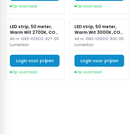
Op voorraad
Op voorraad
LED strip, 50 meter,
LED strip, 50 meter,
Warm Wit 2700K, COB,
Warm Wit 3000K ,COB,
High Voltage, 50
High Voltage, 220V,
Art.nr:
1383-H26012-827-65
Art.nr:
1383-H26012-830-65
meter, 220V, IP65
IP65
Lumention
Lumention
Login voor prijzen
Login voor prijzen
Op voorraad
Op voorraad