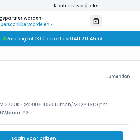
Klantenservice
Laden...
ngspartner worden?
 persoonlijke voordelen
›
040 711 4663
Vandaag tot 18:00 bereikbaar
Lumention
24V 2700K CRI≥90+ 1050 Lumen/M 128 LED/pm
 62,5mm IP20
Login voor prijzen