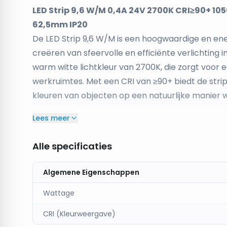
LED Strip 9,6 W/M 0,4A 24V 2700K CRI≥90+ 
62,5mm IP20
De LED Strip 9,6 W/M is een hoogwaardige en energ
creëren van sfeervolle en efficiënte verlichting
warm witte lichtkleur van 2700K, die zorgt voor 
werkruimtes. Met een CRI van ≥90+ biedt de stri
kleuren van objecten op een natuurlijke manie
Met een verlichtingssterkte van 1050 lumen per m
Lees meer
diverse toepassingen. De strip bevat 128 LEDs pe
lichtpatroon krijgt. De strip is geschikt voor e
Alle specificaties
0,4A per meter, waardoor hij energie-efficiënt is.
De LED Strip heeft een kniplengte van 62,5mm, 
Algemene Eigenschappen
snijden voor jouw specifieke behoeften. Met ee
Wattage
flexibel, zodat je hem gemakkelijk kunt installere
betekent dat deze LED-strip geschikt is voor ge
CRI (Kleurweergave)
Productkenmerken