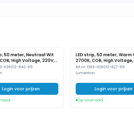
 ≥90+ zorgt voor een natuurlijke weergave van kleuren
ig op maat te snijden dankzij de kniplengte van
 bieden een gelijkmatige en duurzame verlichting,
ip, 50 meter, Neutraal Wit
LED strip, 50 meter, Warm 
 de strip perfect voor gebruik binnenshuis in droge
COB, High Voltage, 220V,
2700K, COB, High Voltage,
oren.
meter, 220V, IP65
83-H26012-840-65
Art.nr:
1383-H26012-827-65
 gezellige en sfeervolle uitstraling, ideaal voor
n
Lumention
Login voor prijzen
Login voor prijzen
iënte, sfeervolle verlichting met een uitstekende
in verschillende binnenshuisomgevingen.
rraad
Op voorraad