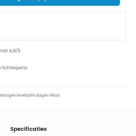
 met 4,8/5
e lichtexperts
e
rkdagen levertijd
14 dagen retour
Specificaties