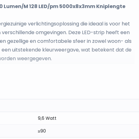
1050 Lumen/M 128 LED/pm 5000x8x3mm Kniplengte
iezuinige verlichtingsoplossing die ideaal is voor het
 in verschillende omgevingen. Deze LED-strip heeft een
een gezellige en comfortabele sfeer in zowel woon- als
p een uitstekende kleurweergave, wat betekent dat de
r worden weergegeven.
eter biedt deze strip krachtige verlichting voor
r meter, waardoor je een egaal en consistent
en spanning van 24V en heeft een lage stroomverbruik van
wat het eenvoudig maakt om de strip op maat te
n afmeting van 5000x8x3mm is de strip compact en
9,6 Watt
n op verschillende oppervlakken. De IP20 classificatie
bruik binnenshuis in droge omgevingen.
≥90