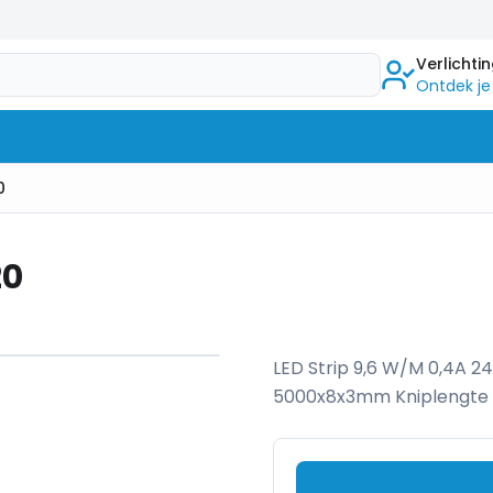
Verlichti
Ontdek je
0
20
1
/
2
LED Strip 9,6 W/M 0,4A 
5000x8x3mm Kniplengte