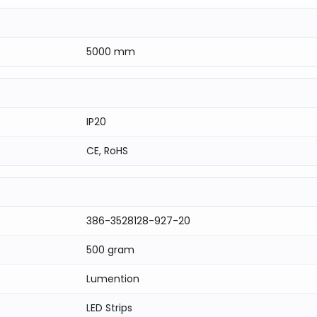
5000 mm
IP20
CE, RoHS
uik
386-3528128-927-20
tverlichting, onderkastverlichting, en andere
500 gram
Lumention
edt deze strip uitstekende verlichting met een laag
LED Strips