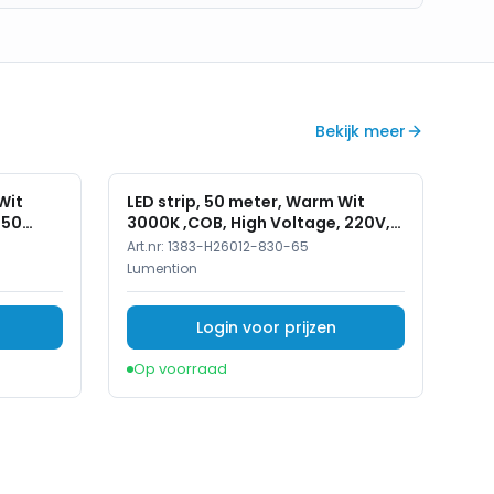
Bekijk meer
Wit
LED strip, 50 meter, Warm Wit
 50
3000K ,COB, High Voltage, 220V,
IP65
Art.nr:
1383-H26012-830-65
Lumention
Login voor prijzen
Op voorraad