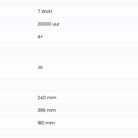
7 Watt
en, werken of relaxen
20000 uur
A+
elijk van model)
 aan te sluiten zonder extra armaturen.
Ja
240 mm
396 mm
180 mm