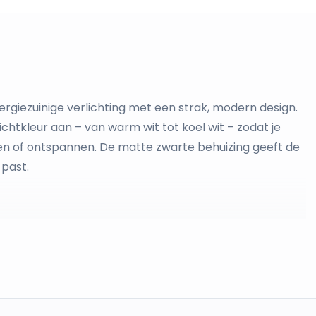
nergiezuinige verlichting met een strak, modern design.
ichtkleur aan – van warm wit tot koel wit – zodat je
rken of ontspannen. De matte zwarte behuizing geeft de
 past.
, koel wit)