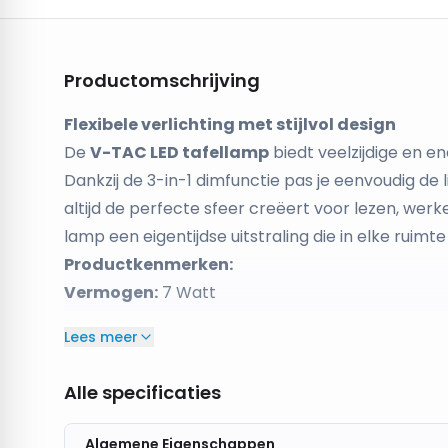
Productomschrijving
Flexibele verlichting met stijlvol design
De
V-TAC LED tafellamp
biedt veelzijdige en e
Dankzij de 3-in-1 dimfunctie pas je eenvoudig de l
altijd de perfecte sfeer creëert voor lezen, we
lamp een eigentijdse uitstraling die in elke ruimte
Productkenmerken:
Vermogen:
7 Watt
Lichtkleur:
3-in-1 dimbaar (warm wit, neutraal wit
Lees meer
Behuizing:
Stijlvolle zwarte afwerking
Lichtopbrengst:
650 lumen
Alle specificaties
Levensduur:
Circa 20.000 uur
Dimbaar:
Ja, met geïntegreerde dimfunctie
Algemene Eigenschappen