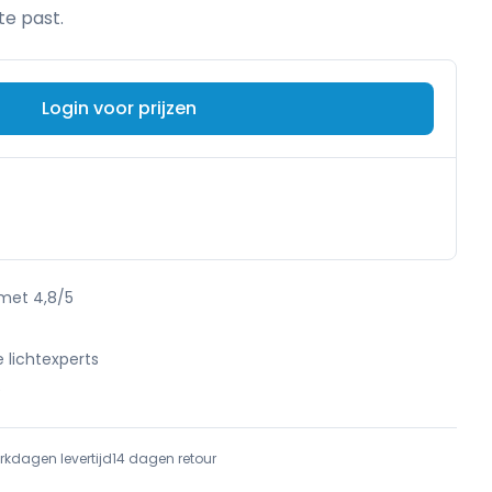
mte past.
Login voor prijzen
 met 4,8/5
e lichtexperts
e
rkdagen levertijd
14 dagen retour