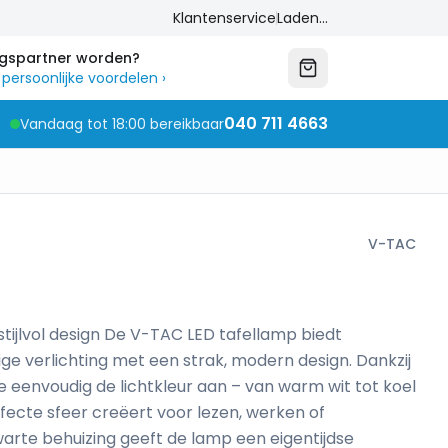
Klantenservice
Laden...
ngspartner worden?
 persoonlijke voordelen
›
040 711 4663
Vandaag tot 18:00 bereikbaar
V-TAC
 stijlvol design De V-TAC LED tafellamp biedt
nige verlichting met een strak, modern design. Dankzij
je eenvoudig de lichtkleur aan – van warm wit tot koel
erfecte sfeer creëert voor lezen, werken of
rte behuizing geeft de lamp een eigentijdse