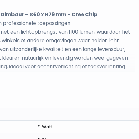
– Dimbaar – Ø50 x H79 mm – Cree Chip
en professionele toepassingen
 met een lichtopbrengst van 1100 lumen, waardoor het
, winkels of andere omgevingen waar helder licht
van uitzonderlijke kwaliteit en een lange levensduur,
 kleuren natuurlijk en levendig worden weergegeven.
ng, ideaal voor accentverlichting of taakverlichting.
erkruimtes en commerciële toepassingen
ing voor grotere ruimtes
lichtprestaties
hting, zoals taakverlichting of accentverlichting
rgetrouwe verlichting
or maximale prestaties en duurzaamheid
9 Watt
andaard GU10-armaturen en inbouwtoepassingen