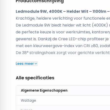
Productomschrijving
Ledmodule 9W, 4000K – Helder Wit – 1100lm 
Krachtige, heldere verlichting voor functionele 
De Ledmodule 9W biedt helder wit licht (4000K)
de perfecte keuze is voor werkruimtes, kantoren
gewenst is. Dankzij de Cree LED-chip profiteer je 
met een kleurweergave-index van CRI ≥80, zodat
De 38° stralingshoek zorgt voor gerichte verlichti
Kenmerken:
Lees meer
Lichtkleur:
4000K – helder wit, geschikt voor w
Lichtopbrengst:
1100 lumen – krachtige verlicht
Alle specificaties
Vermogen:
9W – energiezuinig met uitstekende 
Stralingshoek:
38° – ideaal voor gerichte verlic
Algemene Eigenschappen
CRI ≥80:
Betrouwbare kleurweergave voor natuu
LED-chip:
Wattage
Voorzien van
Cree LED
technologie vo
Afmetingen:
Ø50 x H79 mm – geschikt voor st