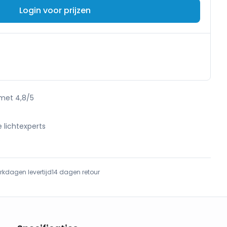
Login voor prijzen
 met 4,8/5
e lichtexperts
e
rkdagen levertijd
14 dagen retour