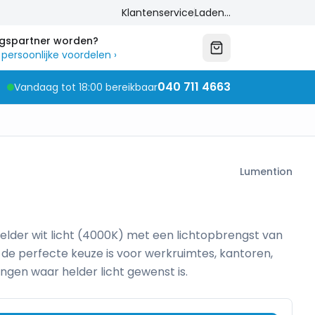
Klantenservice
Laden...
ngspartner worden?
 persoonlijke voordelen
›
040 711 4663
Vandaag tot 18:00 bereikbaar
Lumention
lder wit licht (4000K) met een lichtopbrengst van
 de perfecte keuze is voor werkruimtes, kantoren,
ngen waar helder licht gewenst is.