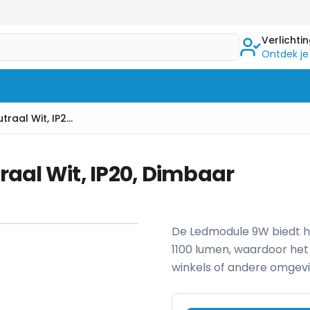
Verlichti
Ontdek je
LED Module, 9W, 4000K Neutraal Wit, IP20, Dimbaar
aal Wit, IP20, Dimbaar
1
/
4
De Ledmodule 9W biedt he
1100 lumen, waardoor het
winkels of andere omgevi