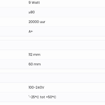
9 Watt
≥80
lamp kort uit en weer aan te zetten.
20000 uur
n 806 lumen en een levensduur tot 20.000 uur biedt
A+
 2 Stuks
is een praktische en energiezuinige oplossing
112 mm
60 mm
100-240V
'-25°C tot +50°C