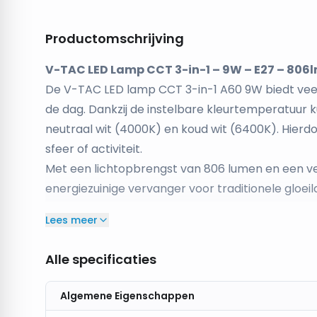
Productomschrijving
V-TAC LED Lamp CCT 3-in-1 – 9W – E27 – 806l
De V-TAC LED lamp CCT 3-in-1 A60 9W biedt veel
de dag. Dankzij de instelbare kleurtemperatuur 
neutraal wit (4000K) en koud wit (6400K). Hierd
sfeer of activiteit.
Met een lichtopbrengst van 806 lumen en een v
energiezuinige vervanger voor traditionele gloe
standaard E27-fitting en past daardoor in vrijwel
Lees meer
De kleurtemperatuur kan eenvoudig worden gewij
lichtschakelaar. Hierdoor is geen dimmer of ext
Alle specificaties
in een praktische blisterverpakking.
Drie lichtkleuren in één lamp
Algemene Eigenschappen
Schakel eenvoudig tussen 2700K, 4000K en 6400K