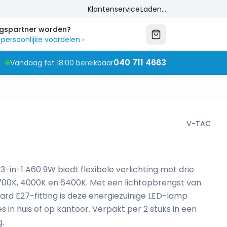
Klantenservice
Laden...
ngspartner worden?
 persoonlijke voordelen
›
040 711 4663
Vandaag tot 18:00 bereikbaar
V-TAC
in-1 A60 9W biedt flexibele verlichting met drie
 2700K, 4000K en 6400K. Met een lichtopbrengst van
rd E27-fitting is deze energiezuinige LED-lamp
s in huis of op kantoor. Verpakt per 2 stuks in een
.