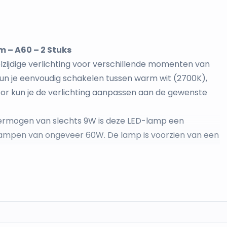
m – A60 – 2 Stuks
zijdige verlichting voor verschillende momenten van
kun je eenvoudig schakelen tussen warm wit (2700K),
oor kun je de verlichting aanpassen aan de gewenste
ermogen van slechts 9W is deze LED-lamp een
ilampen van ongeveer 60W. De lamp is voorzien van een
 alle armaturen.
zigd door de lamp aan en uit te schakelen met de
ra accessoires nodig. De verpakking bevat twee lampen
 om de verlichting aan te passen aan verschillende