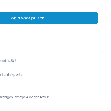
Login voor prijzen
 met 4,8/5
e lichtexperts
e
rkdagen levertijd
14 dagen retour