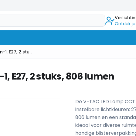
Verlichti
Ontdek je
LED Lamp A60, 9W, CCT 3-in-1, E27, 2 stuks, 806 lumen
1, E27, 2 stuks, 806 lumen
1
/
6
De V-TAC LED Lamp CCT 3-
instelbare lichtkleuren:
806 lumen en een standaa
ideaal voor diverse ruimte
handige blisterverpakking