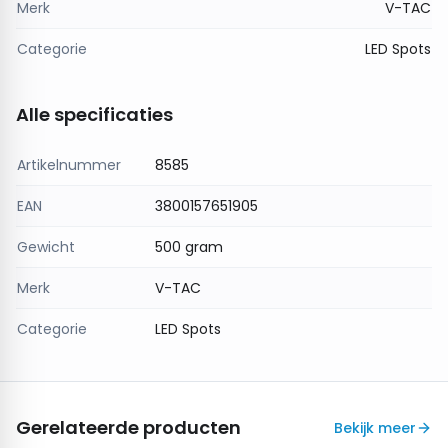
Merk
V-TAC
Woonkamers, keukens, gangen en kantoren
Accent- en functionele verlichting met een luxe
Categorie
LED Spots
uitstraling
Ruimtes waar stijl en kwaliteit centraal staan
Alle specificaties
Met dit V-TAC GU10 armatuur combineer je
functionaliteit met een moderne en elegante look.
Artikelnummer
8585
EAN
3800157651905
Gewicht
500 gram
Merk
V-TAC
Categorie
LED Spots
Gerelateerde producten
Bekijk meer