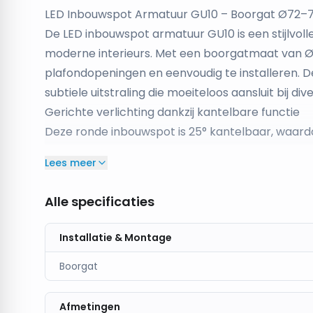
LED Inbouwspot Armatuur GU10 – Boorgat Ø72–7
De LED inbouwspot armatuur GU10 is een stijlvolle
moderne interieurs. Met een boorgatmaat van Ø
plafondopeningen en eenvoudig te installeren. D
subtiele uitstraling die moeiteloos aansluit bij d
Gerichte verlichting dankzij kantelbare functie
Deze ronde inbouwspot is 25° kantelbaar, waardoo
elementen in de ruimte. Ideaal voor het uitlich
Lees meer
Hierdoor combineer je functionele verlichting met
Geschikt voor droge ruimtes
Alle specificaties
Met een IP20-classificatie is het armatuur gesch
hal, slaapkamer of kantoor. De degelijke construc
Installatie & Montage
een nette afwerking.
Boorgat
Compatibel met GU10 LED lampen
De spot is voorzien van een GU10 fitting en gesch
gewenste lichtkleur en lichtsterkte, afgestemd o
Afmetingen