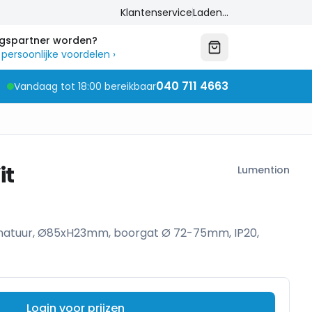
Klantenservice
Laden...
ngspartner worden?
 persoonlijke voordelen
›
040 711 4663
Vandaag tot 18:00 bereikbaar
it
Lumention
matuur, Ø85xH23mm, boorgat Ø 72-75mm, IP20,
Login voor prijzen