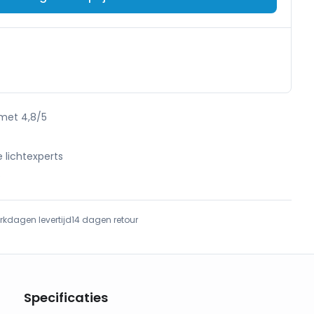
 met 4,8/5
e lichtexperts
e
rkdagen levertijd
14 dagen retour
Specificaties