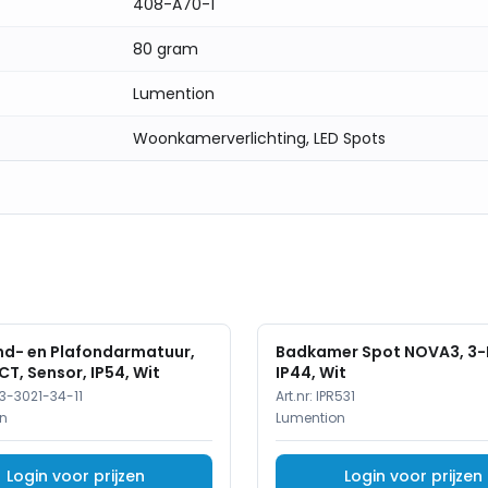
408-A70-1
80 gram
Lumention
Woonkamerverlichting, LED Spots
d- en Plafondarmatuur,
Badkamer Spot NOVA3, 3-L
CT, Sensor, IP54, Wit
IP44, Wit
3-3021-34-11
Art.nr:
IPR531
n
Lumention
Login voor prijzen
Login voor prijzen