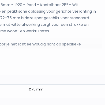
5mm – IP20 – Rond – Kantelbaar 25° – Wit
 en praktische oplossing voor gerichte verlichting in
72–75 mm is deze spot geschikt voor standaard
e mat witte afwerking zorgt voor een strakke en
iverse woon- en werkruimtes.
r je het licht eenvoudig richt op specifieke
ten van meubels, kunstwerken of andere accenten.
 een sfeervol lichteffect.
ikt voor gebruik in droge ruimtes zoals de woonkamer,
tie zorgt voor een stabiele plaatsing in het plafond en
Ø75 mm
ikt voor diverse GU10 LED-lampen. Zo kies je zelf de
p jouw toepassing.