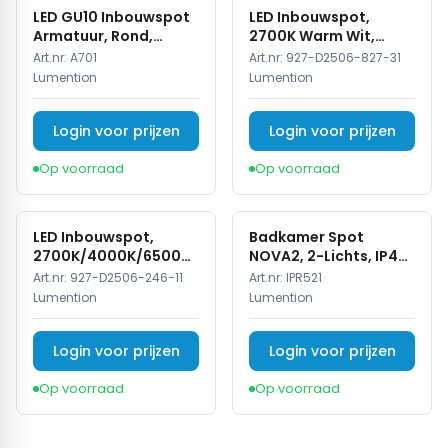
LED GU10 Inbouwspot
LED Inbouwspot,
Armatuur, Rond,
2700K Warm Wit,
Kantelbaar, IP20, Wit
Rond, Zwart, Dimbaar,
Art.nr:
A701
Art.nr:
927-D2506-827-31
IP44
Lumention
Lumention
Login voor prijzen
Login voor prijzen
Op voorraad
Op voorraad
LED Inbouwspot,
Badkamer Spot
2700K/4000K/6500K,
NOVA2, 2-Lichts, IP44,
Dimbaar, Wit, IP44
Wit
Art.nr:
927-D2506-246-11
Art.nr:
IPR521
Lumention
Lumention
Login voor prijzen
Login voor prijzen
Op voorraad
Op voorraad