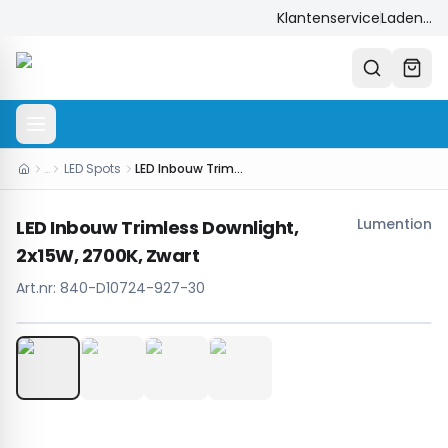
Klantenservice
Laden...
…
LED Spots
LED Inbouw Trimless Downlight, 2x15W, 2700K, Zwart
Lumention
LED Inbouw Trimless Downlight,
2x15W, 2700K, Zwart
Art.nr:
840-D10724-927-30
1
/
4