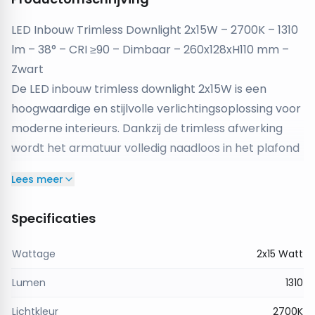
LED Inbouw Trimless Downlight 2x15W – 2700K – 1310
lm – 38° – CRI ≥90 – Dimbaar – 260x128xH110 mm –
Zwart
De LED inbouw trimless downlight 2x15W is een
hoogwaardige en stijlvolle verlichtingsoplossing voor
moderne interieurs. Dankzij de trimless afwerking
wordt het armatuur volledig naadloos in het plafond
geïntegreerd, zonder zichtbare randen. Dit zorgt
Lees meer
voor een strakke en minimalistische uitstraling die
perfect past in zowel woonruimtes als commerciële
Specificaties
omgevingen.
Met een warme lichtkleur van 2700K en een totale
Wattage
2x15 Watt
lichtopbrengst van 1310 lumen creëert deze
Lumen
1310
downlight een sfeervolle en uitnodigende ambiance.
De 38° lichtbundel zorgt voor gerichte verlichting,
Lichtkleur
2700K