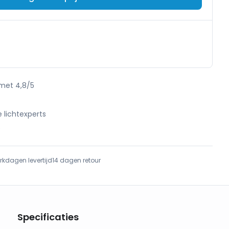
 met 4,8/5
e lichtexperts
e
rkdagen levertijd
14 dagen retour
Specificaties