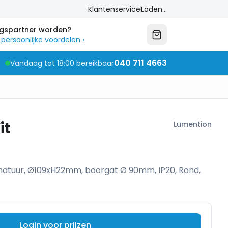
Klantenservice
Laden...
ngspartner worden?
 persoonlijke voordelen
›
040 711 4663
Vandaag tot 18:00 bereikbaar
it
Lumention
atuur, Ø109xH22mm, boorgat Ø 90mm, IP20, Rond,
Login voor prijzen