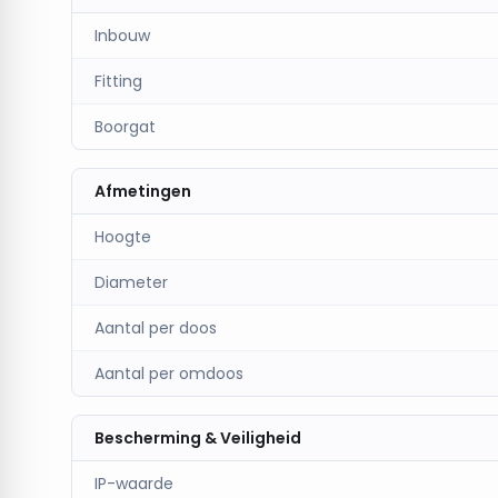
Bestel nu
en geef je ruimte de perfecte balans va
Inbouw
moderne inbouwspot
!
Fitting
Boorgat
Afmetingen
Hoogte
Diameter
Aantal per doos
Aantal per omdoos
Bescherming & Veiligheid
IP-waarde