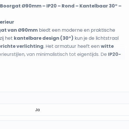
Boorgat Ø90mm – IP20 – Rond – Kantelbaar 30° –
terieur
gat van Ø90mm
biedt een moderne en praktische
zij het
kantelbare design (30°)
kun je de lichtstraal
richte verlichting
. Het armatuur heeft een
witte
ieurstijlen, van minimalistisch tot eigentijds. De
IP20-
 droge binnenruimtes, zoals woonkamers, keukens en
nbouwsystemen
flexibele lichtinval
Ja
pen
s, hallen en commerciële ruimtes