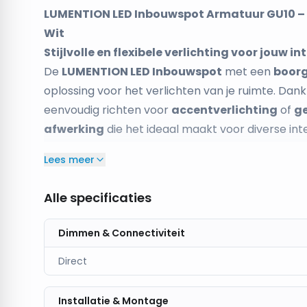
LUMENTION LED Inbouwspot Armatuur GU10 – 
Wit
Stijlvolle en flexibele verlichting voor jouw in
De
LUMENTION LED Inbouwspot
met een
boor
oplossing voor het verlichten van je ruimte. Dank
eenvoudig richten voor
accentverlichting
of
ge
afwerking
die het ideaal maakt voor diverse inter
classificatie
maakt het perfect voor gebruik in
Lees meer
hallen.
Kenmerken:
Alle specificaties
Boorgat:
Ø90mm – geschikt voor de meeste i
Materiaal:
Wit
– strakke, moderne uitstraling
Dimmen & Connectiviteit
Kantelbaarheid:
30° – gerichte verlichting voor 
Direct
IP20:
Geschikt voor droge binnenruimtes
Compatibiliteit:
Geschikt voor
GU10 LED-lam
Toepassingen:
Installatie & Montage
Ideaal voor woonkamers, keuken