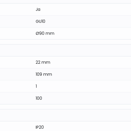
n stijl en functionaliteit met deze
kantelbare,
Ja
GU10
Ø90 mm
22 mm
109 mm
1
100
IP20