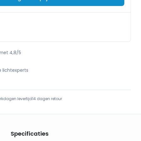
 met 4,8/5
e lichtexperts
e
rkdagen levertijd
14 dagen retour
Specificaties