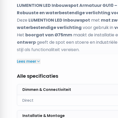
LUMENTION LED Inbouwspot Armatuur GU10 – 
Robuuste en waterbestendige verlichting vo
Deze
LUMENTION LED Inbouwspot
met
mat zw
waterbestendige verlichting
voor gebruik in
v
Het
boorgat van Ø75mm
maakt de installatie 
ontwerp
geeft de spot een stoere en industriële 
stijl als functionaliteit vereisen.
Kenmerken:
Lees meer
Boorgat:
Ø75mm – geschikt voor veel standaa
Materiaal:
Mat zwart
– luxe en industriële uitst
Alle specificaties
IP54:
Geschikt voor gebruik in vochtige omgevin
Compatibiliteit:
Geschikt voor
GU10 LED-lam
Dimmen & Connectiviteit
Toepassingen:
Geschikt voor keukens, badkam
Direct
Bestel nu
en voeg een
stoere en waterbestend
zwarte inbouwspot
!
Installatie & Montage