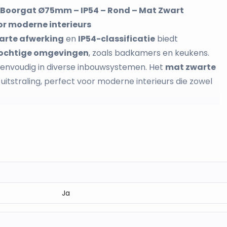
Boorgat Ø75mm – IP54 – Rond – Mat Zwart
or moderne interieurs
arte afwerking
en
IP54-classificatie
biedt
ochtige omgevingen
, zoals badkamers en keukens.
eenvoudig in diverse inbouwsystemen. Het
mat zwarte
uitstraling, perfect voor moderne interieurs die zowel
rd inbouwsystemen
raling
gen
pen
ers, en andere vochtige omgevingen
Ja
ige verlichting
toe aan je interieur met deze
mat