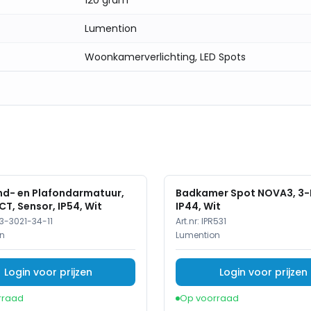
120 gram
Lumention
Woonkamerverlichting, LED Spots
d- en Plafondarmatuur,
Badkamer Spot NOVA3, 3-L
CT, Sensor, IP54, Wit
IP44, Wit
3-3021-34-11
Art.nr:
IPR531
n
Lumention
Login voor prijzen
Login voor prijzen
rraad
Op voorraad