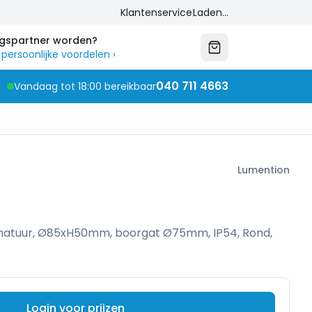
Klantenservice
Laden...
ngspartner worden?
 persoonlijke voordelen
›
040 711 4663
Vandaag tot 18:00 bereikbaar
Lumention
matuur, Ø85xH50mm, boorgat Ø75mm, IP54, Rond,
Login voor prijzen