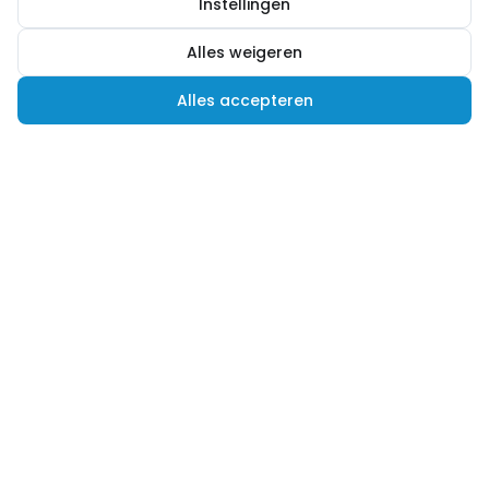
Instellingen
Alles weigeren
Alles accepteren
Hulp nodig?
Advies nodig of een andere vraag? Wij helpen je
graag verder! Je kunt ons op verschillende
manieren bereiken.