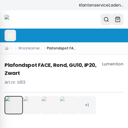
Klantenservice
Laden...
…
Woonkamerverlichting
Plafondspot FACE, Rond, GU10, IP20, Zwart
Lumention
Plafondspot FACE, Rond, GU10, IP20,
Zwart
Art.nr:
S813
1
/
5
+1