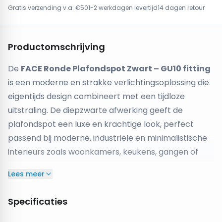
Gratis verzending v.a. €50
1-2 werkdagen levertijd
14 dagen retour
Productomschrijving
De
FACE Ronde Plafondspot Zwart – GU10 fitting
is een moderne en strakke verlichtingsoplossing die
eigentijds design combineert met een tijdloze
uitstraling. De diepzwarte afwerking geeft de
plafondspot een luxe en krachtige look, perfect
passend bij moderne, industriële en minimalistische
interieurs zoals woonkamers, keukens, gangen of
kantoorruimtes.
Lees meer
De spot zorgt voor een gerichte lichtbundel recht
naar beneden en is daarmee geschikt voor zowel
Specificaties
algemene verlichting als subtiele accentverlichting.
Dankzij de
GU10-fitting
(lichtbron niet inbegrepen)