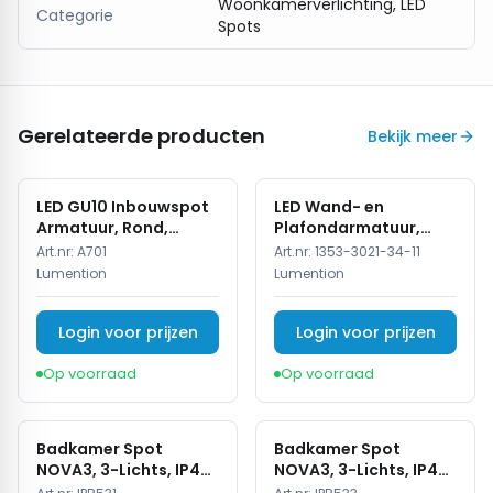
Woonkamerverlichting, LED
Categorie
Spots
Gerelateerde producten
Bekijk meer
LED GU10 Inbouwspot
LED Wand- en
Armatuur, Rond,
Plafondarmatuur,
Kantelbaar, IP20, Wit
15W, 3CCT, Sensor,
Art.nr:
A701
Art.nr:
1353-3021-34-11
IP54, Wit
Lumention
Lumention
Login voor prijzen
Login voor prijzen
Op voorraad
Op voorraad
Badkamer Spot
Badkamer Spot
NOVA3, 3-Lichts, IP44,
NOVA3, 3-Lichts, IP44,
Wit
Zwart